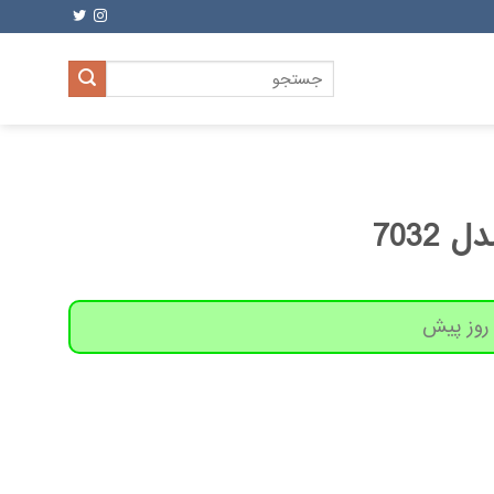
جستجو
برای:
703