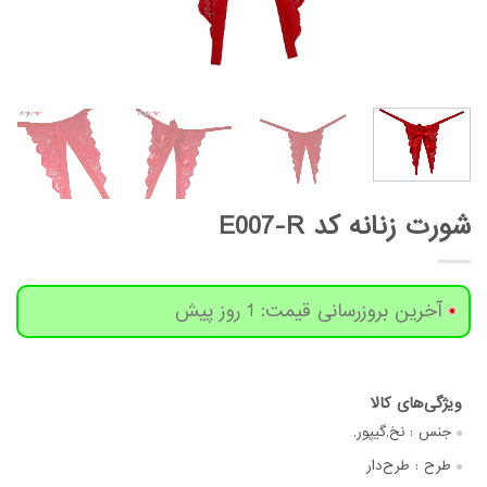
شورت زنانه کد E007-R
آخرین بروزرسانی قیمت: 1 روز پیش
جنس :
نخ,گیپور,
طرح :
طرح‌دار