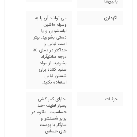
پایین‌تنه
نگهداری
می توانید آن را به
وسیله ماشین
لباسشویی و یا
دستی بشویید. بهتر
است لباس را
حداکثر در دمای 30
درجه سانتیگراد
بشویید. از مواد
سفید کننده برای
شستن لباس
استفاده نکنید.
جزئیات
-دارای کمر کشی
بسیار لطیف -ضد
حساسیت -مقاوم در
برابر شستشو و
سازگار با پوست
های حساس