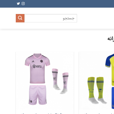
جستجو
برای:
نه