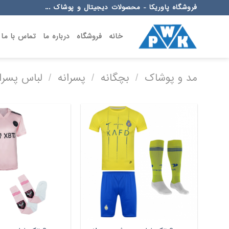
Ski
فروشگاه پاوریکا - محصولات دیجیتال و پوشاک ...
t
conten
خانه
فروشگاه
درباره ما
تماس با ما
مد و پوشاک
/
بچگانه
/
پسرانه
/
لباس پسرا