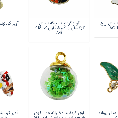
ه مدل روح
آویز گردنبند بچگانه مدل
آویز گردنبن
کهکشان و آدم فضایی کد 1018
AG
 مدل پروانه
آویز گردنبند دخترانه مدل گوی
آویز گردنبن
شیشه ای پر ستاره کد AG 574
بازی م