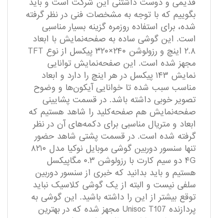
قدیمی و دوست داشتنی این شرکت است و باید
بگوییم که با توجه به مشخصات فنی در نظر گرفته
شده، برای استفاده روزمره گزینه بسیار مناسبی
است. این گوشی ساده به صفحه‌نمایش با ابعاد
۲.۸ اینچ و رزولوشن ۲۴۰×۳۲۰ پیکسل از نوع TFT
مجهز شده است. این صفحه‌نمایش توانایی
نمایش ۱۴۳ پیکسل در هر اینچ را دارد و ابعاد
مناسب سبب شده تا خوانایی آیکون‌ها و وضوح
تصویر خوبی داشته باشد. در قسمت پشایینی
صفحه‌نمایش هم صفحه‌کلید را شاهد هستیم که
ابعاد و متریال مناسبی برای دکمه‌های آن در نظر
گرفته شده است. در قسمت پشتی شاهد حضور
تنها سنسور دوربین گوشی موبایل نوکیا مدل ۸۲۱۰
۴G دو سیم کارت با رزولوشن ۰.۳ مگاپیکسل
هستیم و باید بدانید که خبری از سنسور دوربین
سلفی نیست و البته از یک گوشی کلاسیک نباید
توقع بیشتر از این را داشته باشید. این گوشی به
پردازنده Unisoc T107 مجهز شده که در بهترین