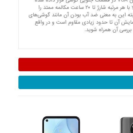
گوشی قرار دارد که قادر است با کیفیت FullHD نیز فیلم برداری نماید، که البته برای مکالمات تصویری نیز یک دوربین VGA در قسمت جلویی گوشی قرار داده شده
است. باتری موجود بر روی Razr M نیز یک باتری لیتیوم یونی ۲۰۰۰ میلی آمپری است که طبق اعلام کمپانی موتورولا با هر مرتبه شارژ تا ۲۰ ساعت مکالمه ممتد را
بته این به معنی ضد آب بودن آن مانند گوشی‌های
 بر روی صفحه نمایش آن تا حدود زیادی مقاوم است و در واقع
 بررسی آن همراه شوید.