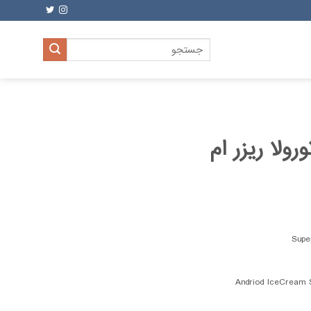
جستجو
برای:
ولا ریزر ام
Sup
Andriod IceCream 