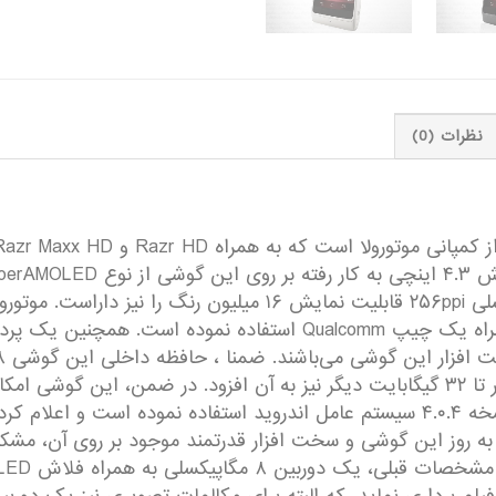
نظرات (0)
را دارد. در ضمن، این صفحه نمایش با تراکم پیکسلی ۲۵۶ppi قابلیت
کاربر فراهم می‌نماید. موتورولا بر روی Razr M از نسخه ۴.۰.۴ سیستم عامل اندروید ا
مل به روز این گوشی و سخت افزار قدرتمند موجود بر روی آن، مشکل