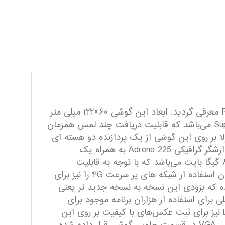
Razr M نام یکی دیگر از گوشی‌های خانواده Razr از کمپانی موتورولا است که به همراه Razr HD و Razr Maxx HD معرفی گردید. ابعاد این گوشی ۶۰×۱۲۲ میلی متر
و وزن آن ۱۲۶ گرم اعلام گردیده است. صفحه نمایش ۴.۳ اینچی به کار رفته بر روی این گوشی از نوع SuperAMOLED می‌باشد که قابلیت دریافت چند لمس همزمان
 نمایش ۱۶ میلیون رنگ را نیز داراست. موتورولا بر روی این گوشی از یک پردازنده دو هسته ای
قدرتمند از نوع Krait با فرکانس ۱.۵ گیگاهرتز به همراه یک چیپ Qualcomm استفاده نموده است. همچنین یک پردازشگر گرافیکی Adreno 225 به همراه یک
گیگابایت حافظه رم دیگر اجزای تشکیل دهنده سخت افزار این گوشی می‌باشند. ضمنا ، حافظه داخلی این گوشی ۸ گیگا بایت می‌باشد که با توجه به قابلیت
پشتیبانی آن از کارت حافظه جانبی، می‌توان حداکثر تا ۳۲ گیگابایت دیگر نیز به آن افزود. در ضمن، این گوشی امکان استفاده از شبکه های پر سرعت ۴G را نیز برای
ستفاده نموده است و اعلام کرده که بزودی این نسخه به نسخه جدید تر یعنی
ی برای استفاده از هزاران برنامه موجود برای
سیستم عامل اندروید نخواهید داشت. در کنار همه مشخصات قبلی، یک دوربین ۸ مگاپیکسلی به همراه فلاش LED نیز برای ثبت عکس‌های با کیفیت بر روی این