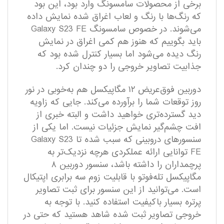
برخی از محصولات سامسونگ وارد بود، این بود
که رنگ‌ها با رنگ و لعاب اغراق شده نمایش داده
می‌شوند. در خصوص سامسونگ Galaxy S23 FE
باید بگوییم که هنوز هم کمی اغراق در نمایش
رنگ دیده می‌شود اما بسیار کنترل‌ شده بود که
جذابیت تصاویر خروجی را دو چندان کرد.
دوربین فوق‌عریض ۱۲ مگاپیکسل هم به‌خوبی در نور
روز توقعات شما را بر‌آورده می‌کند. جایی که زاویه
دید گسترده‌تری خواهید داشت و البته خبری از
افت چشم‌گیر نمایش جزئیات نیست. اما یکی از
سنسور‌های دروبینی که سبب شده تا Galaxy S23
FE توانایی ارائه عملکردی هرچه نزدیک‌تر به
پرچمداران را داشته باشد، سنسور دوربین ۸
مگاپیکسل تله‌فوتو با قابلیت زوم سه برابری اپتیکال
است. می‌توانید از این سنسور برای ثبت تصاویر
پرتره بسیار باکیفیت استفاده کنید. با توجه به
خروجی تصاویر ثبت شده شاهد هستید که حتی در