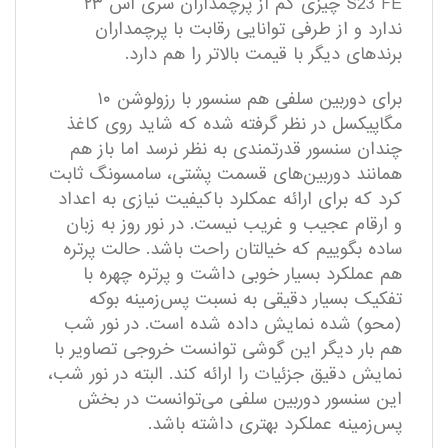
S23 FE چیزی کم از پرچمداران سری اس ۲۳
ندارد و از طرفی توانایی رقابت با پرچمداران
برند‌های دیگر با قیمت بالاتر را هم دارد.
برای دوربین سلفی هم سنسور با رزولوشن ۱۰
مگاپیکسل در نظر گرفته شده که شاید روی کاغذ
چندان سنسور قدرتمندی به نظر نرسد اما باز هم
همانند دوربین‌های قسمت پشتی، سامسونگ ثابت
کرد که برای ارائه عمکلرد با‌کیفیت نیازی به اعداد
و ارقام عجیب و غریب نیست. در نور روز به زبان
ساده بگوییم که خیالتان راحت باشد. حالت پرتره
هم عملکرد بسیار خوبی داشت و پرتره چهره با
تفکیک بسیار دقیقی به نسبت پس‌زمینه بوکه
(محو) شده نمایش داده شده است. در نور شب
هم بار دیگر این گوشی توانست خروجی تصاویر با
نمایش دقیق جزئیات را ارائه کند. البته در نور شب،
این سنسور دوربین سلفی می‌توانست در بخش
پس‌زمینه عملکرد بهتری داشته باشد.