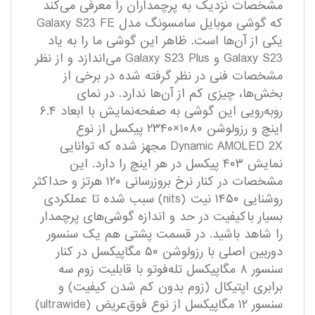
مشخصات نزدیک به پرچمداران را معرفی می‌کند
که گوشی موبایل سامسونگ مدل Galaxy S23 FE
یکی از آن‌ها است. ظاهر این گوشی ما را به یاد
Galaxy S23 و Galaxy S23 Plus می‌اندازد و از نظر
مشخصات فنی در نظر گرفته شده در برخی از
بخش‌ها، چیزی کم از آن‌ها ندارد. در نمای
روبه‌رویی این گوشی به صفحه‌نمایش با ابعاد ۶.۴
اینچ و رزولوشن ۱۰۸۰×۲۳۴۰ پیکسل از نوع
Dynamic AMOLED 2X مجهز شده که توانایی
نمایش ۴۰۳ پیکسل در هر اینچ را دارد. این
مشخصات در کنار نرخ بروزرسانی ۱۲۰ هرتز و حداکثر
روشنایی ۱۴۵۰ نیت (nits) سبب شده تا عملکردی
بسیار با‌کیفیت در حد و اندازه گوشی‌های پرچمدار
را شاهد باشید. در قسمت پشتی هم یک سنسور
دوربین اصلی با رزولوشن ۵۰ مگاپیکسل در کنار
سنسور ۸ مگاپیکسل تله‌فوتو با قابلیت زوم سه
برابری اپتیکال (زوم بدون کم شدن کیفیت) و
سنسور ۱۲ مگاپیکسل از نوع فوق‌عریض (ultrawide)