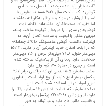
میان‌رده‌اش به کار ببرد؛ اگرچه قبلا گوشی‌های J5 و
J7 به بازار وارد شده بودند؛ اما نسل جدید این
گوشی‌ها که ساخت سال ۲۰۱۷ هستند، تفاوتی با
نسل قبلی‌شان در مواد و متریال به‌کار‌رفته نداشتند،
اما تغییرات سخت‌افزاری داشته‌اند. نقطه قوت
گوشی‌های سری J را می‌توان کیفیت ساخت بدنه،
دوربین سلفی باکیفیت و سرعت اتصال آن‌ها به
اینترنت دانست. گوشی سامسونگ «Galaxy J701»
که در اینجا امکان خرید اینترنتی آن را دارید، ۱۵۲.۴
میلی‌متر طول، ۷۶.۸ میلی‌متر عرض و ۷.۶ میلی‌متر
ضخامت دارد. بدنه‌ی آن از پلاستیک ساخته شده
است و چیزی در حدود ۱۷۰ گرم وزن دارد.
صفحه‌نمایش ۵.۵ اینچی آن که تراکمی برابر ۲۶۷
پیکسل بر هر اینچ دارد، از نوع اولد است و فناوری
سوپر امولد در آن استفاده شده است. این
صفحه‌نمایش که قابلیت نمایش ۱۶ میلیون رنگ را
دارد، از رزولوشن ۱۲۸۰×۷۲۰ پیکسل برخوردار است
و قابلیت مالتی تاچ دارد و می‌تواند به‌ طور