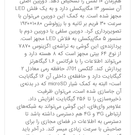
هم‌زمان ۱۰ لمس را تشخیص دهد. دوربین اصلی
آن سنسور ۱۳ مگاپیکسلی دارد و به یک فلش LED
مجهز شده است. به کمک این دوربین می‌توان با
سرعت ۳۰ فریم بر ثانیه و با رزولوشن ۱۰۸۰×۱۹۲۰
تصویربرداری کرد. دوربین سلفی یا دوربین دوم با
سنسور ۵ مگاپیکسلی به فلاش LED مجهز است.
پردازنده‌ی این گوشی به تراشه‌ی اگزینوس ۷۸۷۰
از نوع ۶۴ بیتی مجهز است که ۸ هسته دارد و
می‌تواند اطلاعات را با فرکانس ۱.۶ گیگاهرتز
پردازش کند. گلکسی J701 حافظه رمی معادل ۲
گیگابایت دارد و حافظه‌ی داخلی آن ۱۶ گیگابایت
است؛ البته به کمک شیار microSD که در بدنه‌ی
آن جاسازی شده است، می‌توان ظرفیت
ذخیره‌سازی را تا ۲۵۶ گیگابایت افزایش داد.
علاوه‌بر وای‌فای، این گوشی می‌تواند به شبکه‌های
ارتباطی ۳G و ۴G هم دسترسی داشته باشد تا
دسترسی به اطلاعات در فضای مجازی را برای
صاحبش با سرعت زیادی میسر کند. در آخر باید