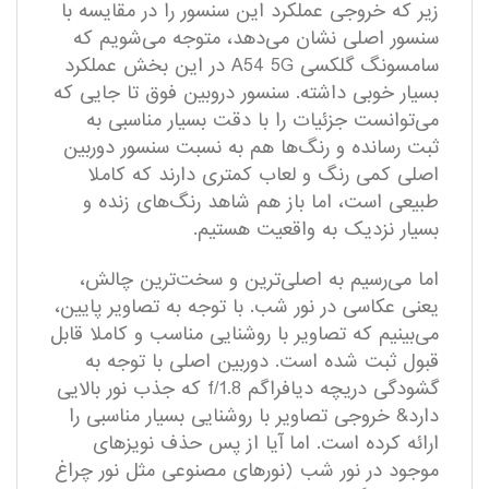
زیر که خروجی عملکرد این سنسور را در مقایسه با
سنسور اصلی نشان می‌دهد، متوجه می‌شویم که
سامسونگ گلکسی A54 5G در این بخش عملکرد
بسیار خوبی داشته. سنسور دروبین فوق تا جایی که
می‌توانست جزئیات را با دقت بسیار مناسبی به
ثبت رسانده و رنگ‌ها هم به نسبت سنسور دوربین
اصلی کمی رنگ و لعاب کمتری دارند که کاملا
طبیعی است، اما باز هم شاهد رنگ‌های زنده و
بسیار نزدیک به واقعیت هستیم.
اما می‌رسیم به اصلی‌ترین و سخت‌ترین چالش،
یعنی عکاسی در نور شب. با توجه به تصاویر پایین،
می‌بینیم که تصاویر با روشنایی مناسب و کاملا قابل
قبول ثبت شده است. دوربین اصلی با توجه به
گشودگی دریچه دیافراگم f/1.8 که جذب نور بالایی
دارد& خروجی تصاویر با روشنایی بسیار مناسبی را
ارائه کرده است. اما آیا از پس حذف نویزهای
موجود در نور شب (نورهای مصنوعی مثل نور چراغ