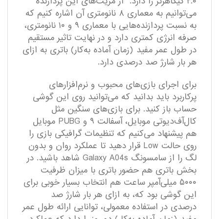
۲.۰ گیگاهرتز را دارد. از مزیت‌های این پردازنده
می‌توانیم به معماری ۸ نانومتری آن اشاره کنیم که
به نسبت پردازنده‌هایی با معماری ۹ و ۱۰ نانومتری،
صرفه انرژی کمتری دارد و در نهایت تاثیر مستقیم
در طول عمر مفید (زمان آماده به‌کار) باتری به ازای
هر بار شارژ صد درصدی دارد.
برای اجرای بازی‌های محبوب و نرم‌افزار‌های
پرکاربرد باید بدانید که می‌توانید روی این گوشی
حساب باز کنید. برای بازی‌های سنگین مثل
کال‌آف‌دیوتی موبایل، آسفالت ۹ و PUBG موبایل
هم پیشنهاد می‌کنیم که تنظیمات گرافیکی بازی را
روی حالت Low قرار دهید تا عملکرد روان و بدون
لگ را از سامسونگ Galaxy A04s شاهد باشید. در
بخش باتری هم حضور باتری با میزان ظرفیت
۵۰۰۰ میلی‌آمپر ساعت هم انتخاب بسیار خوبی برای
این گوشی بود که، به ازای هر بار شارژ صد
درصدی در استفاده معمولی، توانایی ارائه طول عمر