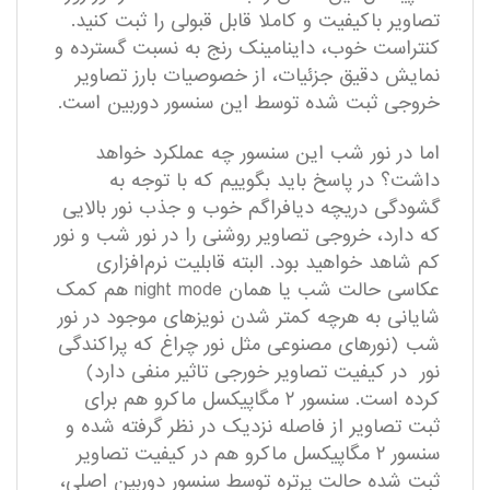
تصاویر با‌کیفیت و کاملا قابل قبولی را ثبت کنید.
کنتراست خوب، داینامینک رنج به نسبت گسترده و
نمایش دقیق جزئیات، از خصوصیات بارز تصاویر
خروجی ثبت شده توسط این سنسور دوربین است.
اما در نور شب این سنسور چه عملکرد خواهد
داشت؟ در پاسخ باید بگوییم که با توجه به
گشودگی دریچه دیافراگم خوب و جذب نور بالایی
که دارد، خروجی تصاویر روشنی را در نور شب و نور
کم شاهد خواهید بود. البته قابلیت نرم‌افزاری
عکاسی حالت شب یا همان night mode هم کمک
شایانی به هرچه‌ کمتر شدن نویز‌های موجود در نور
شب (نور‌های مصنوعی مثل نور چراغ که پراکندگی
نور در کیفیت تصاویر خورجی تاثیر منفی دارد)
کرده است. سنسور ۲ مگاپیکسل ماکرو هم برای
ثبت تصاویر از فاصله نزدیک در نظر گرفته شده و
سنسور ۲ مگاپیکسل ماکرو هم در کیفیت تصاویر
ثبت شده حالت پرتره توسط سنسور دوربین اصلی،