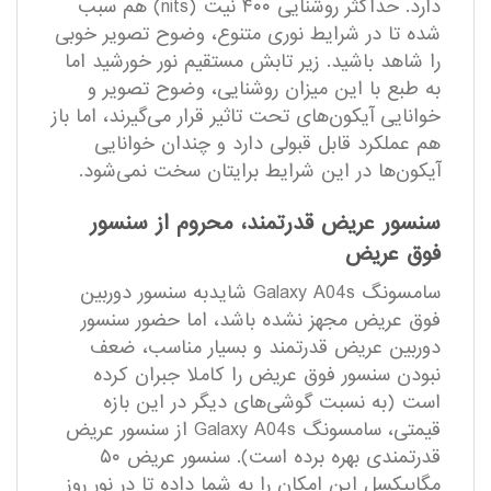
دارد. حداکثر روشنایی ۴۰۰ نیت (nits) هم سبب
شده تا در شرایط نوری متنوع، وضوح تصویر خوبی
را شاهد باشید. زیر تابش مستقیم نور خورشید اما
به طبع با این میزان روشنایی، وضوح تصویر و
خوانایی آیکون‌‌های تحت تاثیر قرار می‌گیرند، اما باز
هم عملکرد قابل قبولی دارد و چندان خوانایی
آیکون‌ها در این شرایط برایتان سخت نمی‌شود.
سنسور عریض قدرتمند، محروم از سنسور
فوق عریض
سامسونگ Galaxy A04s شایدبه سنسور دوربین
فوق عریض مجهز نشده باشد، اما حضور سنسور
دوربین عریض قدرتمند و بسیار مناسب، ضعف
نبودن سنسور فوق عریض را کاملا جبران کرده
است (به نسبت گوشی‌های دیگر در این بازه
قیمتی، سامسونگ Galaxy A04s از سنسور عریض
قدرتمندی بهره برده است). سنسور عریض ۵۰
مگاپیکسل این امکان را به شما داده تا در نور روز