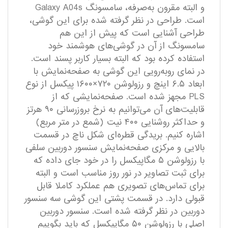
و البته مقرون به‌صرفه، سامسونگ Galaxy A04s
است. طراحی در نظر گرفته شده برای این گوشی،
طراحی آشنایی است که پیش از این هم
سامسونگ از آن در گوشی‌های هوشمند خود
استفاده کرده بود که البته بسیار کاربر پسند است.
در نمای رو‌به‌رویی این گوشی به صفحه‌نمایش با
ابعاد ۶.۵ اینچ و رزولوشن ۷۲۰×۱۶۰۰ پیکسل از نوع
PLS مجهز شده است. صفحه‌نمایشی که از
قابلیت‌های آن می‌توانیم به نرخ بروزرسانی ۹۰ هرتز
و حداکثر روشنایی ۴۰۰ نیت (شمع در متر مربع)
اشاره کنیم. بریدگی قطره‌ای شکل ناچ در قسمت
بالایی و مرکزی صفحه‌نمایش سنسور دوربین سلفی
با رزولوشن ۵ مگاپیکسل را در خود جای داده که
برای ثبت تصاویر در نور روز مناسب است و البته
برای تماس‌های تصویری هم عملکرد کاملا قابل
قبولی دارد. در قسمت پشتی این گوشی سه سنسور
دوربین در نظر گرفته شده است. سنسور دوربین
اصلی با رزولوشن ۵۰ مگاپیکسل که باید بگوییم