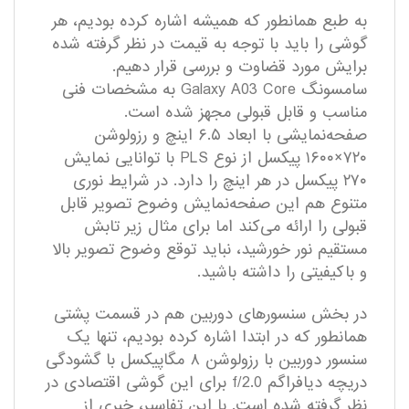
به طبع همانطور که همیشه اشاره کرده بودیم، هر
گوشی را باید با توجه به قیمت در نظر گرفته شده
برایش مورد قضاوت و بررسی قرار دهیم.
سامسونگ Galaxy A03 Core به مشخصات فنی
مناسب و قابل قبولی مجهز شده است.
صفحه‌نمایشی با ابعاد ۶.۵ اینچ و رزولوشن
۷۲۰×۱۶۰۰ پیکسل از نوع PLS با توانایی نمایش
۲۷۰ پیکسل در هر اینچ را دارد. در شرایط نوری
متنوع هم این صفحه‌نمایش وضوح تصویر قابل
قبولی را ارائه می‌کند اما برای مثال زیر تابش
مستقیم نور خورشید، نباید توقع وضوح تصویر بالا
و با‌کیفیتی را داشته باشید.
در بخش سنسور‌های دوربین هم در قسمت پشتی
همانطور که در ابتدا اشاره کرده بودیم، تنها یک
سنسور دوربین با رزولوشن ۸ مگاپیکسل با گشودگی
دریچه دیافراگم f/2.0 برای این گوشی اقتصادی در
نظر گرفته شده است. با این تفاسیر، خبری از