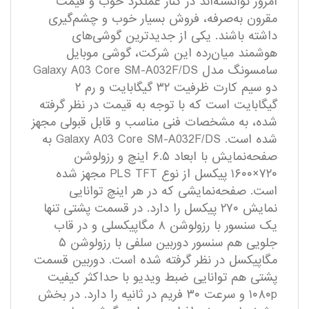
امروز توانسته‌اند در کنار عملکرد خوب و قیمت
مقرون به‌صرفه، فروش بسیار خوب و چشم‌گیری
داشته باشند. یکی از جدید‌ترین گوشی‌های
هوشمند میان‌رده این شرکت، گوشی موبایل
سامسونگ مدل Galaxy A03 Core SM-A032F/DS
دو سیم‌ کارت ظرفیت ۳۲ گیگابایت و رم ۲
گیگابایت است که با توجه به قیمت در نظر گرفته
شده، به مشخصات فنی مناسب و قابل قبولی مجهز
شده است. Galaxy A03 Core SM-A032F/DS به
صفحه‌نمایش با ابعاد ۶.۵ اینچ و رزولوشن
۷۲۰×۱۶۰۰ پیکسل از نوع PLS TFT مجهز شده
است. صفحه‌نمایشی که در هر اینچ توانایی
نمایش ۲۷۰ پیکسل را دارد. در قسمت پشتی تنها
یک سنسور با رزولوشن ۸ مگاپیکسلی و در قاب
جلویی هم سنسور دوربین سلفی با رزولوشن ۵
مگاپیکسل در نظر گرفته شده است. دوربین قسمت
پشتی هم توانایی ضبط ویدیو با حداکثر کیفیت
۱۰۸۰p و سرعت ۳۰ فریم در ثانیه را دارد. در بخش