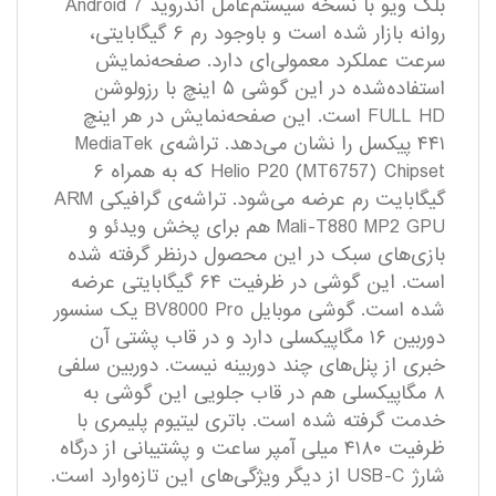
بلک ویو با نسخه سیستم‌عامل اندروید Android 7
روانه بازار شده است و باوجود رم ۶ گیگابایتی،
سرعت عملکرد معمولی‌ای دارد. صفحه‌نمایش
استفاده‌شده در این گوشی ۵ اینچ با رزولوشن
FULL HD است. این صفحه‌نمایش در هر اینچ
۴۴۱ پیکسل را نشان می‌دهد. تراشه‌ی MediaTek
Helio P20 (MT6757) Chipset که به همراه ۶
گیگابایت رم عرضه می‌شود. تراشه‌ی گرافیکی ARM
Mali-T880 MP2 GPU هم برای پخش ویدئو و
بازی‌های سبک در این محصول درنظر گرفته شده
است. این گوشی در ظرفیت ۶۴ گیگابایتی عرضه
شده است. گوشی موبایل BV8000 Pro یک سنسور
دوربین ۱۶ مگاپیکسلی دارد و در قاب پشتی آن
خبری از پنل‌های چند دوربینه نیست. دوربین سلفی
۸ مگاپیکسلی هم در قاب جلویی این گوشی به
خدمت گرفته شده است. باتری لیتیوم پلیمری با
ظرفیت ۴۱۸۰ میلی آمپر ساعت و پشتیبانی از درگاه
شارژ USB-C از دیگر ویژگی‌های این تازه‌وارد است.