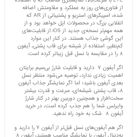
LTE با سرعت‌بالا، نمایشگری مناسب که با استفاده
از فناوری‌های روز به عملکرد و مقاومتش اضافه‌
شده، اسپیکر‌های استریو و پشتیبانی از AR که
انقلابی بزرگ در محصولات اپل خواهد بود و از
همه مهم‌تر نسخه‌ی جدید از iOS از قابلیت‌های
این گوشی جذاب هستند. در کنار این موارد
کم‌نظیر، استفاده از شیشه برای قاب پشتی، آیفون
۸ را در مقایسه با نسل قبل زیبا‌تر کرده است.
اگر آیفون ۷ دارید و قابلیت شارژ بی‌سیم برا‌یتان
اهمیت زیادی ندارد، توصیه می‌شود منتظر نسل
بعدی آیفون باشید؛ اما اگر نمایشگر جذاب آیفون
۸، قاب پشتی شیشه‌ای، سرعت و قدرت بیشتر
سخت‌افزار و همچنین دوربین بهتر در کنار شارژ
وایرلس شما را هم جذب کرده است، در خرید
آیفون ۸ شک به خود راه ندهید.
اگر هم آیفون‌های نسل قبل‌تر از آیفون ۷ را دارید و
به‌دنبال آیفون با نمایشگر مناسب هستید، آیفون ۸