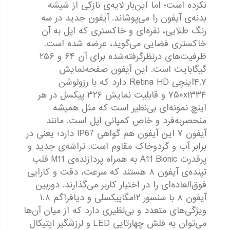
نکرده است؛ اما این‌بار لایه‌ی نازکی از شیشه
بدنه‌ی آیفون را می‌پوشاند. آیفون جدید در سه
رنگ طلایی، نقره‌ای و خاکستری که اپل به آن
خاکستری فضایی می‌گوید، عرضه شده است.
ظرفیت‌های درنظرگرفته‌شده برای آن ۶۴ و ۲۵۶
گیگابایت است. این آیفون صفحه‌نمایش
۴.۷اینچی Retina HD دارد که با رزولوشن
۷۵۰x۱۳۳۴ و قابلیت نمایش ۳۲۶ پیکسل در هر
اینچ نمونه‌ای بی‌نظیر است که مثل همیشه
منحصربه‌فرد و خاص کمپانی اپل است. مانند
آیفون ۷ این آیفون هم گواهی IP67 دارد؛ یعنی در
برابر آب و گردوخاک مقاوم است. تراشه‌ی جدید و
پرقدرت A11 Bionic به همراه پردازنده‌ی M11 قلب
تپنده‌ی آیفون ۸ هستند که سرعت، دقت و کارایی
فوق‌العاده‌ای را در اختیار کاربر می‌گذارند. دوربین
آیفون ۸ با سنسور ۱۲مگاپیکسلی و دیافراگم ۱.۸
ویژگی‌های متعدد و بی‌نظیری دارد که از میان آن‌ها
می‌توان به فلش چهارتایی LED و لرزشگیر اپتیکال