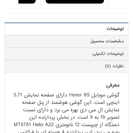
توضیحات
مشخصات محصول
توضیحات تکمیلی
نظرات (0)
معرفی
گوشی موبایل Honor 8S دارای صفحه نمایش 5.71
اینچی است. این گوشی هوشمند از پنل صفحه
نمایش ال سی دی بهره می برد و دارای نسبت
تصویر 19 به 9 است. در بخش پردازنده این
دستگاه از چیپست 12 نانومتری MT6761 Helio A22
بهره می برد، این پردازنده 4 هسته ای با فرکانس