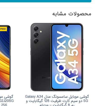
محصولات مشابه
گوشی موبایل سامسونگ مدل Galaxy A34
5G دو سیم کارت ظرفیت 128 گیگابایت و
رم 8 گیگابایت – ویتنام
256 گیگابایت و 8 گیگابایت رم