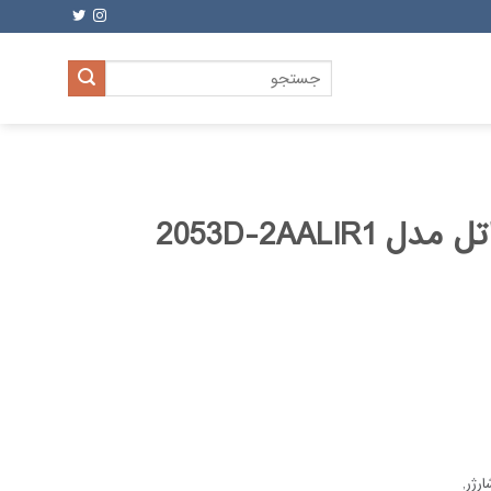
جستجو
برای:
گوشی موبایل آلکاتل مدل 2053D-2AALIR1
رژر,