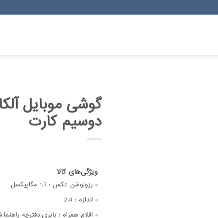
دوسیم کارت
رزولوشن عکس :
1.3 مگاپیکسل
اندازه :
2.4
اقلام همراه :
باتری,دفترچه‌ راهنما,شا