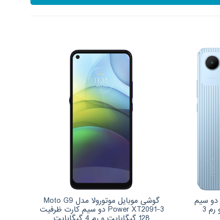
وشی موبایل ریلمی مدل C30 دو سیم
گوشی موبایل موتورولا مدل Moto G9
کارت ظرفیت 32 گیگابایت و رم 3
Power XT2091-3 دو سیم کارت ظرفیت
128 گیگابایت و رم 4 گیگابایت