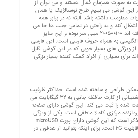
رت به صورت همزمان فعال هستند و می توان از
در این گوشی می بینیم طرح نوستالژیک یا همان
ت مقاومت داشته باشد البته نه در برابر همه
اشغال کند و به راحتی در تمامی جیب ها جا می
شود. یکی دیگر از مزایای تاشو بودن محافظت بیشتر از صفحه نمایش است. ابعادی که برای این گوشی در نظر گرفته اند ۱۰۰*۵۰*۲۰ میلی متر بوده و این سایز
ی با اعداد و حروف انگلیسی به همراه حروف فارسی است. این فارسی
ی از ویژگی های بسیار خوبی که در این گوشی قابل
برای بسیاری از افراد کمک کننده بسیار بزرگی
ی ممکن طراحی و ساخته شده است. حداکثر ظرفیت
کارت حافظه این مدل از گوشی آلکاتل ۳۲ گیگابایت است. البته شایان ذکر است که این گوشی فاقد رم بوده و با پشتیبانی از کارت حافظه جانبی به ۳۲ گیگابایت می
فت شده را ثبت می کند. این گوشی دارای صفحه
نبودن پردازنده مرکزی کاملا منطقی است. یکی از ویژگی
هایی که در این گوشی حکم نوستالژی بودن را دارد رادیو است. گوشی آلکاتل از موج FM پشتیبانی می کند. لازم به ذکر است که این گوشی دارای پورت microUSB
بوده و از همان طریق می توان این گوشی را شارژ کرد. یکی از ویژگی های جالب این گوشی بسیار ساده دارا بودن قابلیت ۲G است. برای اینکه بتوانید از هدفون در