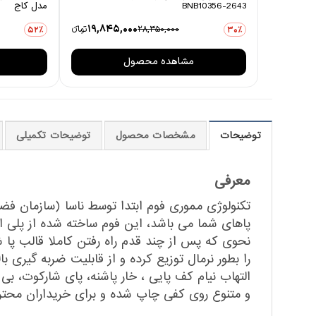
BNB10356-2643
مدل کاج
19,845,000
28,350,000
تومانءء
52٪
30٪
مشاهده محصول
توضیحات
مشخصات محصول
توضیحات تکمیلی
معرفی
تکنولوژی مموری فوم ابتدا توسط ناسا (سازمان فضا
پاهای شما می باشد، این فوم ساخته شده از پلی 
نحوی که پس از چند قدم راه رفتن کاملا قالب پا ش
را بطور نرمال توزیع کرده و از قابلیت ضربه گیری ب
التهاب نیام کف پایی ، خار پاشنه، پای شارکوت، 
و متنوع روی کفی چاپ شده و برای خریداران محتر