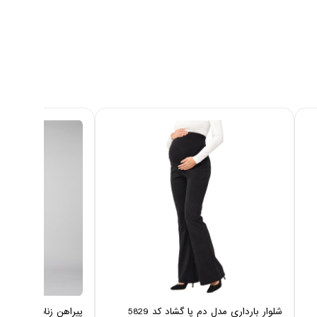
شلوار بارداری مدل دم پا گشاد کد 5829
پیراهن زنانه نخی ایزی دو 