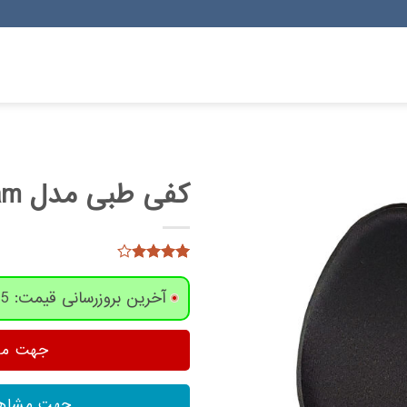
کفی طبی مدل SK-Memory Foam سایز 37
13
امتیاز
3.92
از
آخرین بروزرسانی قیمت: 5 روز پیش
5 امتیاز
مشتری
جهت مشا
جهت مشاهد