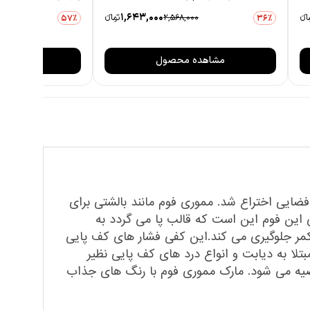
1,643,000
انءء
2,568,000
تومانءء
57٪
36٪
مشاهده محصول
مشاهده
فضایی اختراع شد. مموری فوم مانند بالشتی برای
این فوم این است که قالب پا می گردد به
 کمر جلوگیری می کند.این کفی فشار های کف پایی
مبتلا به دیابت و انواع درد های کف پایی نظیر
توصیه می شود. مارک مموری فوم با رنگ های جذاب