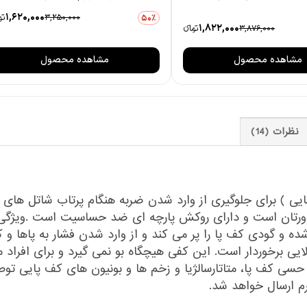
1,620,000
3,250,000
توم
50٪
1,822,000
3,876,000
تومانءء
مشاهده محصول
مشاهده محصول
نظرات (14)
یی ) برای جلوگیری از وارد شدن ضربه هنگام پرتاب شاتل های 
اورتان است و دارای روکش پارچه ای ضد حساسیت است .ویژگی 
ده و گودی کف پا را پر می کند و از وارد شدن فشار به پاها و
الایی برخوردار است. این کفی هیچگاه بو نمی گیرد و برای افراد 
بی حسی کف پا، متاتارسالژیا و زخم ها و بونیون های کف پایی 
م ارسال خواهد شد.