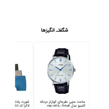
شگفتـ انگیزها
ساعت مچی عقربه‌ای کوارتز مردانه
شورت پادار مردانه چین
کاسیو مدل mtp-vt01L-7b1udf
لاکرا کد 1003 مجموعه 6 عددی