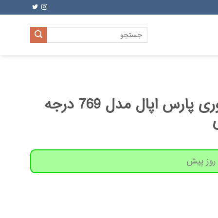
جستجو
برای:
کاسه آبگوشت خوری پارس اپال مدل 769 درجه