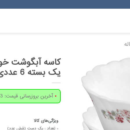
له
یک بسته 6 عددی
آخرین بروزرسانی قیمت: 3 روز پیش
تعداد :
یک دست (شش عدد)