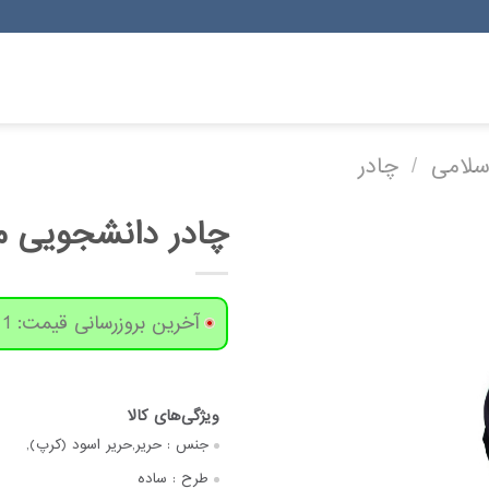
لامی
/
چادر
چادر دانشجویی 
آخرین بروزرسانی قیمت: 1 روز پیش
جنس :
حریر,حریر اسود (کرپ),
طرح :
ساده