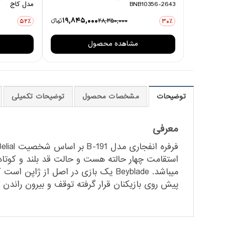
BNB10356-2643
مدل کاج
19,845,000
28,350,000
تومانءء
52٪
30٪
مشاهده محصول
توضیحات
مشخصات محصول
توضیحات تکمیلی
معرفی
میباشد. Beyblade یک بازی در اصل 
پیش روی بازیکنان قرار گرفته توقف و بیرون راندن 