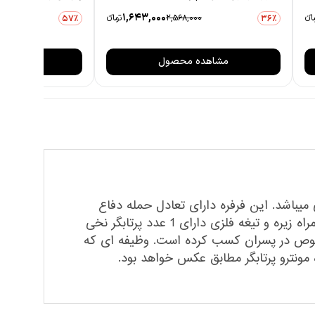
1,643,000
انءء
2,568,000
تومانءء
57٪
36٪
مشاهده محصول
مشاهده
ل یک عدد فرفره بسیار قوی میباشد. این فرفره دارای تعادل حمله دفاع
استقامت چهار حالته هست و حالت قد بلند و کوتاه معکوس و غیر معکوس داره. این ست شامل 1 عدد فرفره به همراه زیره و تیغه فلزی دارای 1 عدد پرتابگر نخی
، به خصوص در پسران کسب کرده است. وظیفه ای که
 مونترو پرتابگر مطابق عکس خواهد بود.