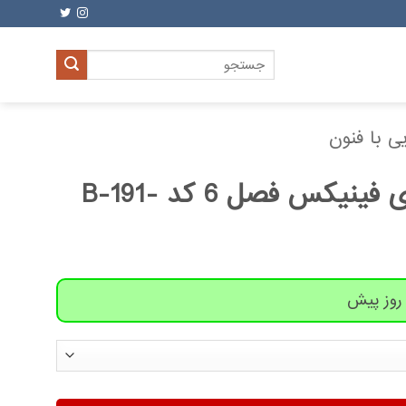
جستجو
برای:
ی با فنون
فرفره مدل انفجاری فینیکس فصل 6 کد B-191-