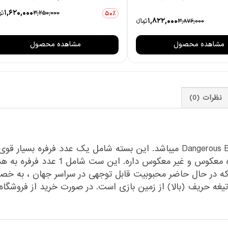
1,620,000
3,250,000
توم
50٪
1,822,000
3,876,000
تومانءء
مشاهده محصول
مشاهده محصول
نظرات (0)
فرفره انفجاری مدل B-191 بر اساس شخصیت Dangerous Belial میباشد. این بسته شام
از ژاپن است که در حال حاضر محبوبیت قابل توجهی در سراسر جهان 
تیغه حریف (بالا) از زمین بازی است. در صورت خرید از فروشگاه