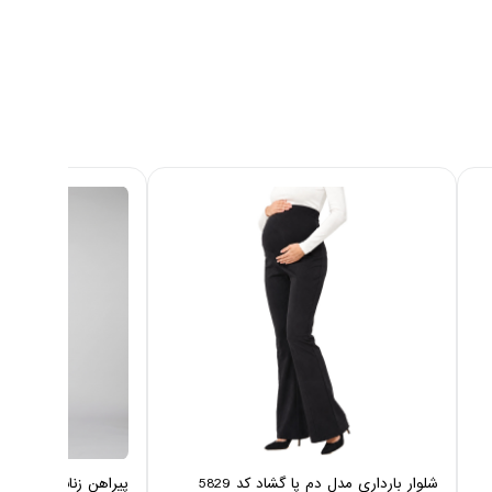
شلوار بارداری مدل دم پا گشاد کد 5829
پیراهن زنانه نخی ایزی دو 