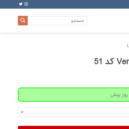
جستجو
برای: