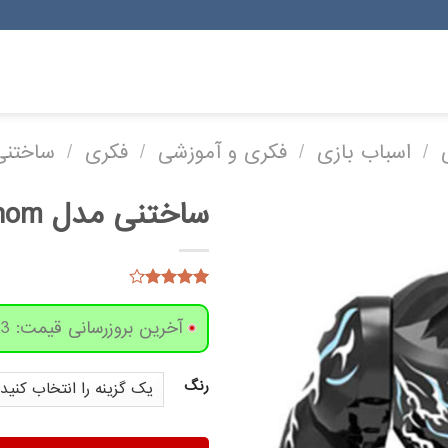
/
اسباب بازی
/
فکری و آموزشی
/
فکری
/
ساختنی
ساختنی مدل Venom کد 51
7
امتیاز
4.14
از 5
آخرین بروزرسانی قیمت: 3 روز پیش
امتیاز
مشتری
رنگ