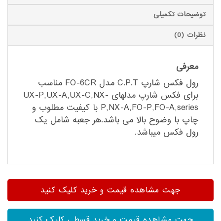
توضیحات تکمیلی
نظرات (0)
معرفی
رول فکس شارپ C.P.T مدل FO-6CR مناسب
برای فکس شارپ مدلهای UX-P,UX-A,UX-C,NX-
P,NX-A,FO-P,FO-A,series با کیفیت مطلوب و
چاپ با وضوح بالا می باشد.هر جعبه شامل یک
رول فکس میباشد.
جهت مشاهده قیمت و خرید کلیک کنید
جهت مشاهده قیمت و خرید قسطی کلیک کنید