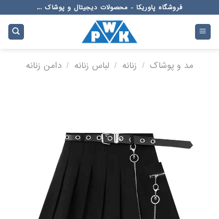
Ski
فروشگاه پاوریکا - محصولات دیجیتال و پوشاک ...
t
conten
مد و پوشاک
/
زنانه
/
لباس زنانه
/
دامن زنانه