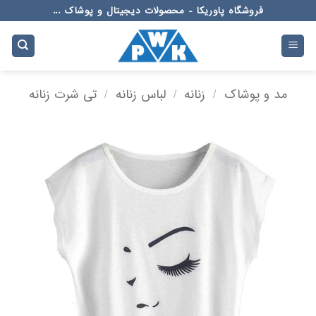
Ski
فروشگاه پاوریکا - محصولات دیجیتال و پوشاک ...
t
conten
مد و پوشاک
/
زنانه
/
لباس زنانه
/
تی شرت زنانه