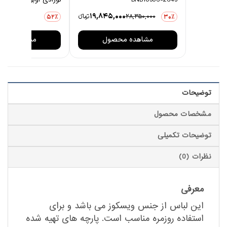
0
19,845,000
28,350,000
تومانءء
3,876,000
52٪
30٪
مشاهده محصول
مشاهده مح
توضیحات
مشخصات محصول
توضیحات تکمیلی
نظرات (0)
معرفی
این لباس از جنس ویسکوز می باشد و برای
استفاده روزمره مناسب است. پارچه های تهیه شده