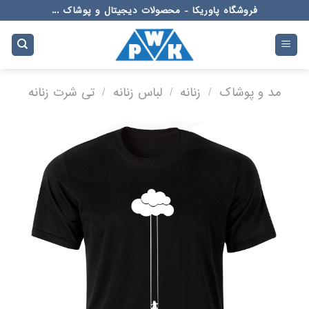
Ski
فروشگاه پاوریکا - محصولات دیجیتال و پوشاک ...
t
conten
مد و پوشاک
/
زنانه
/
لباس زنانه
/
تی شرت زنانه