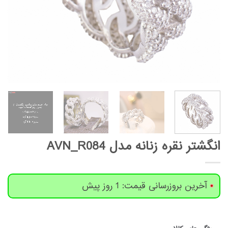
انگشتر نقره زنانه مدل AVN_R084
آخرین بروزرسانی قیمت: 1 روز پیش