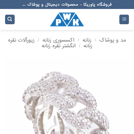
Ski
فروشگاه پاوریکا - محصولات دیجیتال و پوشاک ...
t
conten
مد و پوشاک
/
زنانه
/
اکسسوری زنانه
/
زیورآلات نقره
زنانه
/
انگشتر نقره زنانه