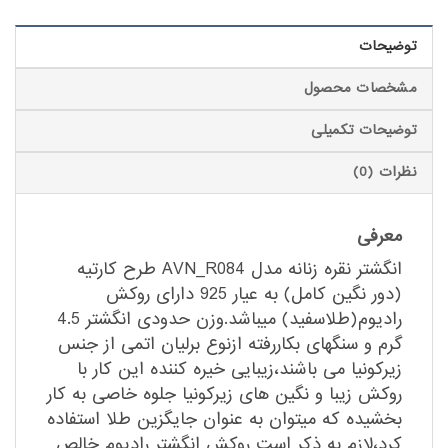
توضیحات
مشخصات محصول
توضیحات تکمیلی
نظرات (0)
معرفی
انگشتر نقره زنانه مدل AVN_R084 طرح کارتیه
(دور نگین کامل) به عیار 925 دارای روکش
رادیوم(طلاسفید) میباشد.وزن حدودی انگشتر 4.5
گرم و سنگهای بکاررفته ازنوع برلیان اتمی از جنس
زیرکونیا می باشند،زیبایی خیره کننده این کار با
روکش زیبا و نگین های زیرکونیا جلوه خاصی به کار
بخشیده که میتوان به عنوان جایگزین طلا استفاده
کرد،لازم به ذکر است روکش انگشتر رادیوم خالص