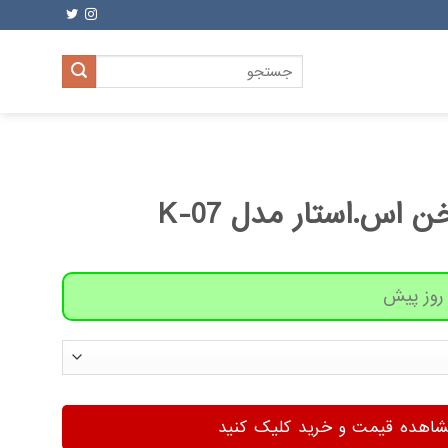
جستجو
برای:
 اس.استار مدل K-07
هده قیمت و خرید کلیک کنید