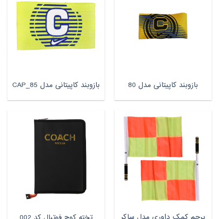
بازوبند کاپیتانی مدل 80
بازوبند کاپیتانی مدل CAP_85
پرچم کمک داوری مدل ساکر
تخته کوچ فوتبال کد 002