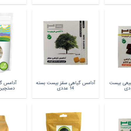
بیعی بیست
آدامس گیاهی سقز بیست بسته
آدامس گ
14 عددی
دستچین کالا