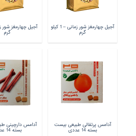
آجیل چهارمغز شور زمانی – 1 کیلو
گرم
گرم
آدامس پرتقالی طبیعی بیست
آدامس دارچینی ط
بسته 14 عددی
بسته 14 عددی