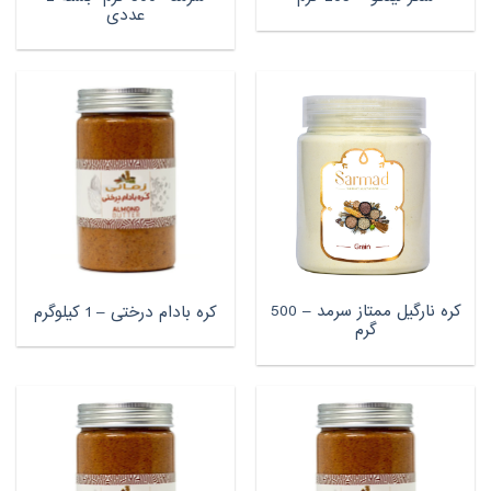
عددی
کره نارگیل ممتاز سرمد – 500
کره بادام درختی – 1 کیلوگرم
گرم