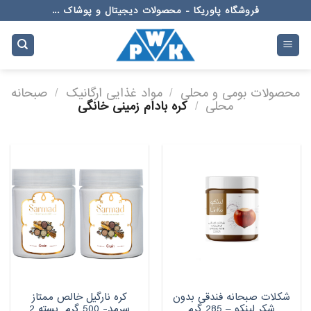
Ski
فروشگاه پاوریکا - محصولات دیجیتال و پوشاک ...
t
conten
محصولات بومی و محلی
/
مواد غذایی ارگانیک
/
صبحانه
محلی
/
کره بادام زمینی خانگی
شکلات صبحانه فندقی بدون
کره نارگیل خالص ممتاز
شکر لینکو – 285 گرم
سرمد- 500 گرم بسته 2