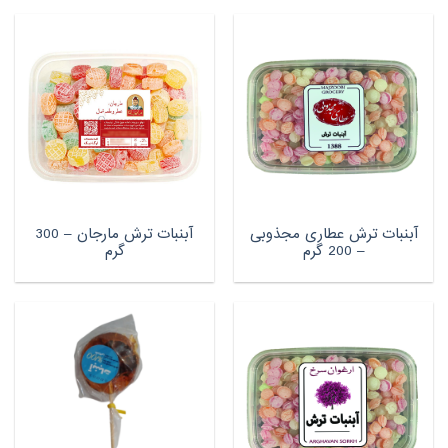
آبنبات ترش عطاری مجذوبی
آبنبات ترش مارجان – 300
– 200 گرم
گرم