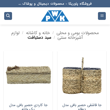
Ski
فروشگاه پاوریکا - محصولات دیجیتال و پوشاک ...
t
conten
محصولات بومی و محلی
/
خانه و کاشانه
/
لوازم
آشپزخانه سنتی
/
سبد دستبافت
جا قاشقی حصیر بافی مدل
جا کاردی حصیر بافی مدل
دوقلو
یک خانه