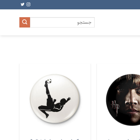
جستجو
برای: