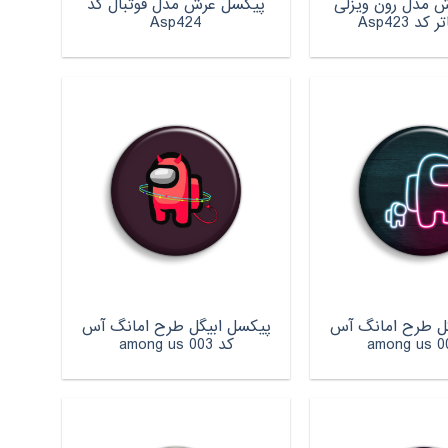
 مدل رون ویزلی
پیکسل عرش مدل فوتبال کد
د Asp423
Asp424
گل طرح امانگ آس
پیکسل ابیگل طرح امانگ آس
کد among us 003