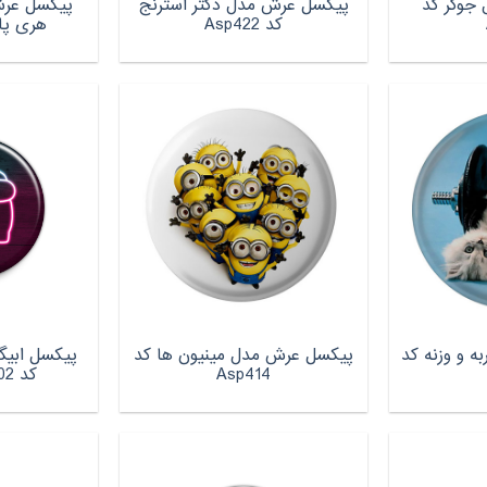
جوکر کد
پیکسل عرش مدل دکتر استرنج
پیکسل عرش
کد Asp422
هری پاتر ک
 و وزنه کد
پیکسل عرش مدل مینیون ها کد
پیکسل ابی
Asp414
کد among us 002