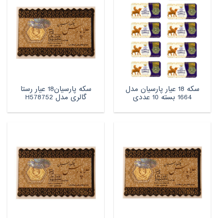
سکه 18 عیار پارسیان مدل
سکه پارسیان18 عیار رستا
1664 بسته 10 عددی
گالری مدل H578752