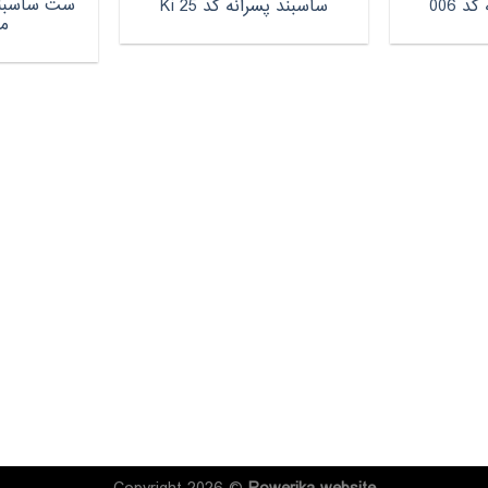
ست ساسبند 
 006
ساسبند پسرانه کد Ki 25
مد