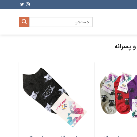
جستجو
برای:
 پسرانه