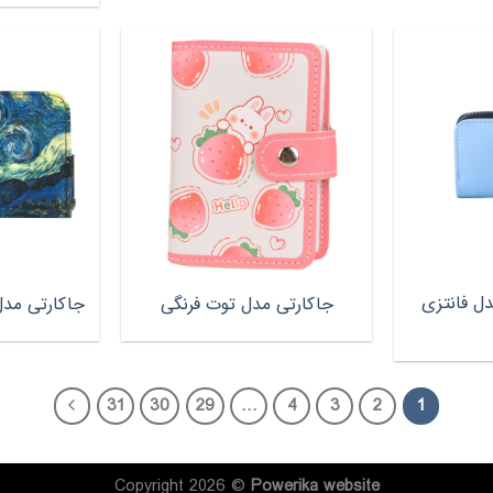
دل فانتزی
جاکارتی مدل توت فرنگی
جاکارتی مدل ونگ
31
30
29
…
4
3
2
1
Copyright 2026 ©
Powerika
website