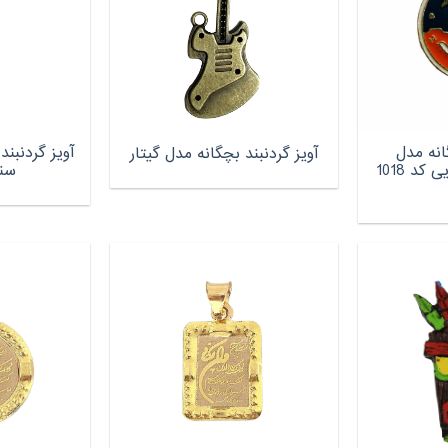
انه مدل
آویز گردنبن
آویز گردنبند بچگانه مدل گیتار
کهکشان و آدم فضایی کد 1018
سن