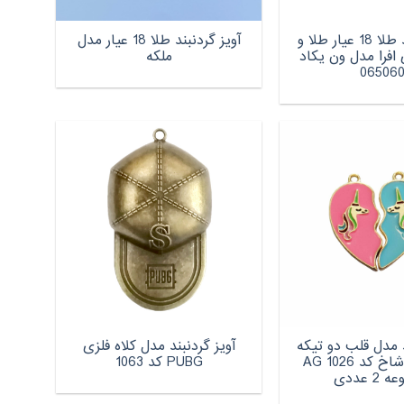
آویز گردنبند طلا 18 عیار طلا و
آویز گردنبند طلا 18 عیار مدل
افرا مدل ون یکاد
ملکه
06506
د مدل قلب دو تیکه
آویز گردنبند مدل کلاه فلزی
اسب تک شاخ کد AG 1026
PUBG کد 1063
2 عددی