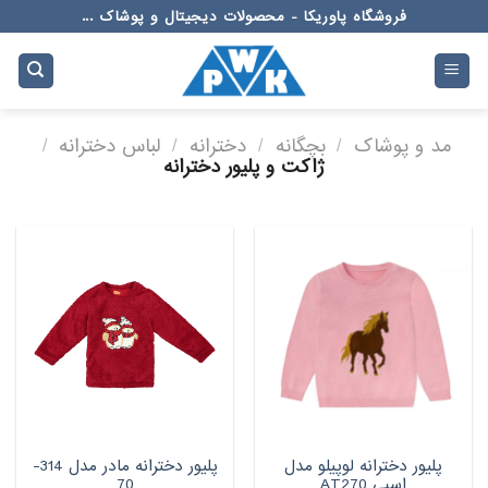
Ski
فروشگاه پاوریکا - محصولات دیجیتال و پوشاک ...
t
conten
مد و پوشاک
/
بچگانه
/
دخترانه
/
لباس دخترانه
/
ژاکت و پلیور دخترانه
پلیور دخترانه لوپیلو مدل
پلیور دخترانه مادر مدل 314-
اسبی AT270
70