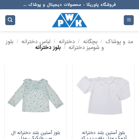
Ski
فروشگاه پاوریکا - محصولات دیجیتال و پوشاک ...
t
conten
مد و پوشاک
/
بچگانه
/
دخترانه
/
لباس دخترانه
/
بلوز
و شومیز دخترانه
/
بلوز دخترانه
بلوز آستین بلند دخترانه
بلوز آستین بلند دخترانه ال
آدمک مدل یقه ب ب کد
سی وایکیکی مدل