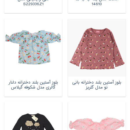
S229336Z1
14610
بلوز آستین بلند دخترانه بانی
بلوز آستین بلند دخترانه دلنار
نو مدل گلریز
گالری مدل شکوفه گیلاس