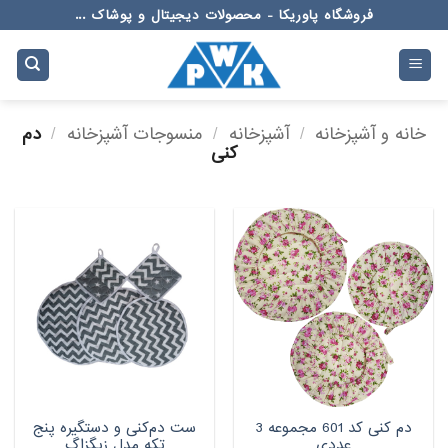
Ski
فروشگاه پاوریکا - محصولات دیجیتال و پوشاک ...
t
conten
خانه و آشپزخانه
/
آشپزخانه
/
منسوجات آشپزخانه
/
دم
کنی
دم کنی کد 601 مجموعه 3
ست دم‌کنی و دستگیره پنج
عددی
تکه مدل زیگزاگ