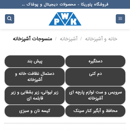
Ski
فروشگاه پاوریکا - محصولات دیجیتال و پوشاک ...
t
conten
خانه و آشپزخانه
/
آشپزخانه
/
منسوجات آشپزخانه
دستگیره
پیش بند
دم کنی
دستمال نظافت خانه و
آشپزخانه
سرویس و ست لوازم پارچه ای
زیر لیوانی، زیر بشقابی و زیر
آشپزخانه
قابلمه ای
محافظ و آبگیر کنار سینک
کیسه نان و سبزی