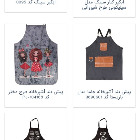
آبگیر کنار سینک مدل
ابگیر سینک کد 0095
سیلیکونی طرح شیروانی
پیش بند آشپزخانه جاما مدل
پیش بند آشپزخانه طرح دختر
باریستا کد 3890601
کد PJ-104168