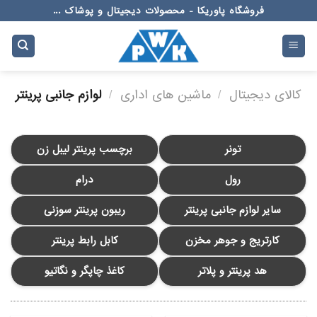
Ski
فروشگاه پاوریکا - محصولات دیجیتال و پوشاک ...
t
conten
کالای دیجیتال
/
ماشین های اداری
/
لوازم جانبی پرینتر
تونر
برچسب پرینتر لیبل زن
رول
درام
سایر لوازم جانبی پرینتر
ریبون پرینتر سوزنی
کارتریج و جوهر مخزن
کابل رابط پرینتر
هد پرینتر و پلاتر
کاغذ چاپگر و نگاتیو