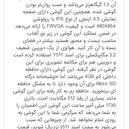
آن 1.3 گیگاهرتز می‌باشد و سبب روان‌تر بودن
گوشی شده. همچنین این گوشی دارای صفحه
نمایش 4.5 اینچی از نوع IPS با رزولوشن
480X854 است و کیفیت FWVGA را ارائه می‌دهد.
در ضمن عملکرد این گوشی در زیر نور آفتاب
مناسب نیست و مجبور هستید بیشتر در فضای
بسته با آن کار کنید. هواوی از یک دوربین ضعیف
3.2 مگاپیکسلی برای اسند Y511 استفاده کرده است
و دوربینی هم برای مکالمه تصویری برای این
گوشی در نظر گرفته. این گوشی دارای حافظه
داخلی کم 4GB می‌باشد اما خوشبختانه درگاه
Micro SD برای آن وجود دارد تا به مشکل حافظه
ای برنخورید. حافظه رمِ به کار رفته برای این گوشی
مانند بسیاری از رقبا 512 مگابایت است. باتری
1730 میلی آمپر ساعت این گوشی این اطمینان را
به شما می‌دهد که سرگرمی شما با این گوشی به
زودی تمام نخواهد شد. از چیزهایی که سبب
می‌شود به سمت اسند y511 نزدیک شوید، قیمت