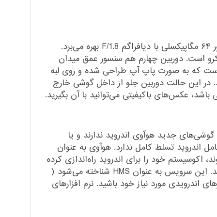
هواوی برای گوشی Y9a چهار دوربین پشت در نظر گرفته است. دوربین اصلی این تلفن همراه هوشمند از یک سنسور ۶۴ مگاپیکسلی با دیافراگم F/1.8 بهره می‌برد.
سنسور ۸ مگاپیکسلی برخوردار است و دوربین سوم هم سنسور ۲ مگاپیکسلی ماکرو است. دوربین چهارم هم سنسور عمق میدان
۲ مگاپیکسلی استفاده شده است. دوربین سلفی این گوشی هم ۱۶ مگاپیکسلی است که به صورت پاپ آپ طراحی شده و روی لبه
د. در این حالت دوربین جلو از داخل گوشی خارج
وشی‌های جدید هوآوی اندروید ندارند و یا
امل اندروید تسلط کامل ندارد. هوآوی به عنوان
د، اکوسیستم خود را برای اندروید راه‌اندازی کرده
است. به همین دلیل گوشی‌های جدید هوآوی دارای نسخه به‌روز اندروید هستند و آپدیت‌های لازم را دریافت می‌کنند. این سرویس به عنوان HMS شناخته می‌شود (
‌افزارهای اندرویدی مورد نیاز خود باشید. نرم افزارهای