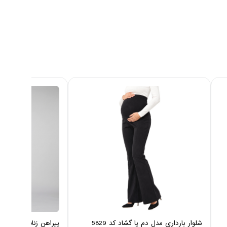
شلوار بارداری مدل دم پا گشاد کد 5829
پیراهن زنانه نخی ایزی دو 