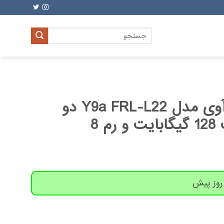
جستجو
برای:
گوشی موبایل هوآوی مدل Y9a FRL-L22 دو
سیم‌ کارت ظرفیت 128 گیگابایت و رم 8