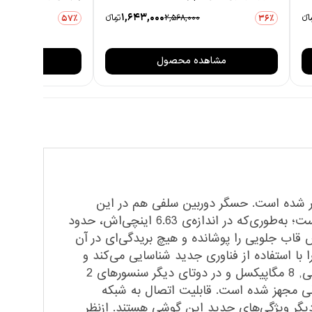
1,643,000
انءء
2,568,000
تومانءء
57٪
36٪
مشاهده محصول
مشاهده
 از سری محصولات شرکت مطرح هوآوی است که در تاریخ 7 سپتامبر 2020 روانه بازار شده است. حسگر دوربین سلفی هم در این
گوشی با استفاده از موتوری کوچک در زمان گرفتن سلفی بالا می‌آید. نمایشگر این محصول دارای رزولوشن بالایی است؛ به‌طوری‌که در اندازه‌ی 6.63 اینچی‌اش، حدود
Y هوآوی تعبیه شده که این صفحه‌نمایش قاب جلویی را پوشانده و هیچ بریدگی‌ای در آن
ت شما را با استفاده از فناوری جدید شناسایی می­‌کند و
تنها با لمس انگشت شما قفل گوشی را باز می‌کند. علاوه بر این حسگر، چهار دوربین که در یکی سنسور 64 مگاپیکسلی, 8 مگاپیکسل و در دوتای دیگر سنسورهای 2
ت پشتی این گوشی جای گرفته‌اند. دوربین‌ خاص سلفی Y9a هم به سنسور 16 مگاپیکسلی مجهز شده است. قابلیت اتصال به شبکه‌
لوتوث نسخه­‌ی 5.1، نسخه­‌ی 10 از اندروید و امکان عکاسی HDR و پانوراما از دیگر ویژگی‌های جدید این گوشی هستند. ازنظر