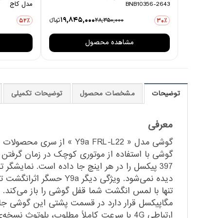
BNB10356-2643
مدل کاج
19,845,000
28,350,000
تومانءء
52٪
30٪
مشاهده محصول
توضیحات
مشخصات محصول
توضیحات تکمیلی
معرفی
دیده نمی‌شود. ویژگی دی