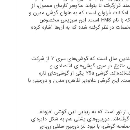
‌‌ای هشت‌هسته‌ا‌ی و قدرتمند قرارگرفته تا بتواند علاوه‌بر کارهای معمول، از
ز خاصی دارد، پشتیبانی کند. گوشی Y9a محصولی بسیار زیبا و با امکانات فراوان است که به عنوان گوشی مدرن و
باتری پرقدرت به بازار عرضه شده است. این گوشی موبایل هوآوی دارای فناوری و قابلیت مخصوص خود برند بوده که با نام HMS است. این سرویس مخصوص
صات در نظر گرفته شده که به آن‌ها اشاره کرده
هوآوی یکی از شرکت‌هایی است که همواره در بازار گوشی‌های هوشمند حرفی برای گفتن داشته و خواهد داشت. چندین سال است که گوشی‌های سری Y از شرکت
 مدل‌ها، با ویژگی‌های فنی متنوع در سری گوشی‌های اقتصادی و
مقرون‌به‌صرفه بازار طبقه‌بندی شده و با قیمت نسبتا پایین خود این روزها طرفداران زیادی را در بازار به سوی خود کشانده‌اند. گوشی Y9a یکی از گوشی‌های تازه
 اضافه شده است. این گوشی علاوه‌بر ظاهری مدرن و دوربینی با
از نور است که به زیبایی این گوشی افزوده.
 گرفته‌اند. دوربین‌های پشتی هم به شکل دایره‌ای
 به بسیاری از گوشی‌های سری Y باشد. با کمی دقت روی صفحه گوشی، با نبود لنز دوربین سلفی روبه‌رو