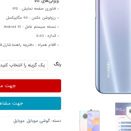
فناوری صفحه‌ نمایش :
IPS
رزولوشن عکس :
64 مگاپیکسل
نسخه سیستم عامل :
Android 10
اندازه :
6.63
اقلام همراه :
دفترچه‌ راهنما,شارژر,قاب ژله‌ای,ت
رنگ
جهت مشا
جهت مشاهد
دسته:
گوشی موبایل
,
موبایل