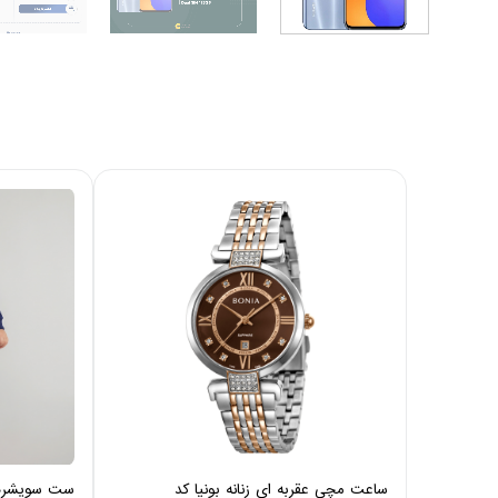
ساعت مچی عقربه ای زنانه بونیا کد
ست سویشرت و