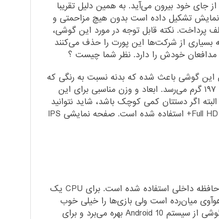
ز جای خود بیرون می‌آید. به همین دلیل تقریبا
ده شده است. تقریبا ۹۲ درصد روی گوشی را صفحه نمایش تشکیل داده است بدون هیچ مزاحمتی و
تلف پرداخت. نکته قابل توجه در مورد این گوشی،
که بسیاری از شرکت‌ها این پورت را حذف می‌کنند
و مدافعان خودش را دارد. نظر شما چیست ؟
ق این گوشی باعث شده که بدنه نسبت به رنگی که
دارد بازتاب جذابی از خودش داشته باشد. این گوشی میان‌رده شرکت هوآوی ۹ میلی‌متر ضخامت دارد و وزن آن به ۱۹۷ گرم می‌رسد. ابعاد و وزن مناسبی برای این
البته اگر دستتان کمی کوچک باشد، شاید نتوانید
به‌خوبی سنسور تشخیص انگشت را لمس کنید. روی این گوشی هوشمند از یک صفحه‌نمایش ۶.۶ اینچی با کیفیت Full HD+ استفاده شده است. صفحه نمایشی IPS
در قلب تپنده‌ی این دستگاه پردازنده‌ای از چیپ‌ست Mediatek Helio G80 به همراه ۸ گیگابایت رم و ۱۲۸ گیگابایت حافظه داخلی استفاده شده است. برای CPU یک
 با وجود اینکه این گوشی هوآوی میان‌رده است ولی بازی‌ها را خیلی خوب
اجرا می‌کند. البته بهترین عملکرد را در حین اجرای بازی نداشته ولی نسبت به یک گوشی میان‌رده عالی است. این گوشی از سیستم 10 Android بهره می‌برد و برای