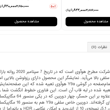
1,620,000
3,250,000
توم
50٪
1,822,000
3,876,000
تومانءء
مشاهده محصول
مشاهده محصول
نظرات (0)
گوشی مدل « Y9a FRL-L22 »
397 پیکسل را در هر اینچ جا داده است. نمایشگر تمام‌صفحه در گوشی 9a
گر Y9a حسگر اثرانگشت تعبیه شده در لبه قاب آن است. این فناوری خطوط انگش
مگاپیکسل قرار دارد در قسم
ارتباطی 4G با سرعت کاملاً مطلوب، ب