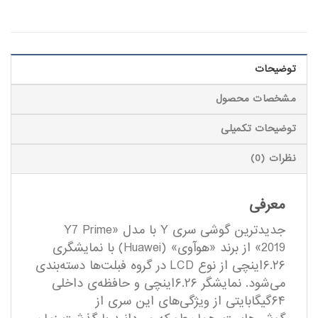
توضیحات
مشخصات محصول
توضیحات تکمیلی
نظرات (0)
معرفی
جدیدترین گوشی سری Y با مدل «Y7 Prime
2019» از برند «هوآوی» (Huawei) با نمایشگری
۶.۲۶اینچی از نوع LCD در گروه فبلت‌ها دسته‌بندی
می‌شود. نمایشگر ۶.۲۶اینچی و حافظه‌ی داخلی
۶۴گیگابایتی از ویژگی‌های این سری از