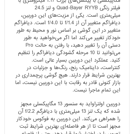
مگاپیکسلی با پیکسل‌های بزرگ 1.17 میکرومتری با
فیلتر رنگی Quad-Bayer RYYB و لنز 24.5
میلی‌متری است. یکی از مزیت‌های این دوربین،
دیافراگم متغییر آن از f/1.4 تا f/4.0 است. دیافراگم
متغییر در این گوشی بر اساس نور و محیط به طور
خودکار تغییر می‌کند اما اگر می‌خواهید به طور
دستی آن را تغییر دهید، با رفتن به حالت Pro
می‌توانید تا 10 مرحله گشودگی دیافراگم را تنظیم
کنید. عملکرد این دوربین بسیار عالی است.
کنتراست، داینامیک رنج، رنگ‌ها و جزئیات در
بهترین شرایط قرار دارند. هیچ گوشی پرچمداری در
بازار کنونی قادر به رقابت با این دوربین نیست، اما
این تمام ماجرا نیست.
دوربین اولتراواید به سنسور 13 مگاپیکسلی مجهز
شده که یک لنز 13 میلی‌متری با دیافرگم f/2.2 آن
را همراهی می‌کند. این دوربین به فوکوس خودکار
مجهز است تا از هر فاصله‌ای بهترین شرایط ثبت
تصویر را در اختیار شما قرار دهد، حتی از فاصله