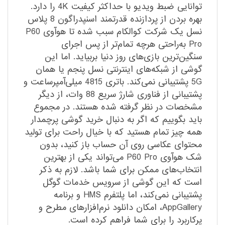
توانایی ضبط ویدیو با حداکثر کیفیت 4K را دارد.
بهره بردن از پردازنده قدرتمند اسنپدراگون 8 پلاس
نسل یک شرکت کوالکام سبب شده تا هوآوی P60
Pro به‌راحتی هرچه تمام‌تر از پس اجرای
سنگین‌ترین بازی‌های روز دنیا بربیاید. اما این
گوشی از شبکه‌های اینترنتی نسل پنجم یا همان
5G پشتیبانی نمی‌کند. باتری 4815 میلی‌آمپر‌ساعت و
پشتیبانی از فناوری شارژ سریع 88 وات، از دیگر
مشخصات در نظر گرفته شده هستند. در مجموع
باید بگوییم که اگر به دنبال خرید گوشی پرچمدار
همه چیز تمام هستید که با خیال راحت برای تولید
محتوای عکاسی روی آن حساب باز کنید، بدون
شک هوآوی P60 Pro می‌تواند یکی از بهترین
انتخاب‌های ممکن برای شما باشد. لازم به ذکر
است که این گوشی از سرویس خدمات گوگل
پشتیبانی نمی‌کند، اما پلتفرم HMS و برنامه
AppGallery، امکان دانلود نرم‌افزار‌های مطرح و
پرکاربرد را برای شما فراهم کرده است.