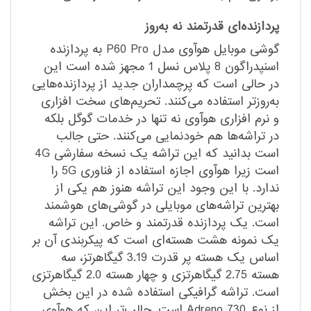
پردازنده‌ای قدرتمند نه به‌روز
گوشی موبایل هوآوی مدل P60 Pro به پردازنده
اسنپدراگون 8 پلاس نسل 1 مجهز شده است این
در حالی است که پرچمداران جدید از پردازنده‌هایی
به‌روزتر استفاده می‌کنند. تحریم‌های سخت افزاری
و نرم افزاری هوآوی نه تنها در خدمات گوگل بلکه
در تراشه‌ها هم خودنمایی می‌کنند. حتی جالب
است بدانید که این تراشه یک نسخه سفارشی 4G
است زیرا هوآوی اجازه استفاده از فناوری 5G را
ندارد. با این وجود این تراشه هنوز هم یکی از
بهترین تراشه‌های موبایلی در گوشی‌های هوشمند
است. یک پردازنده قدرتمند و خاص. این تراشه
یک نمونه هشت هسته‌ای است که پیکربندی آن بر
اساس یک هسته پر قدرت 3.19 گیگاهرتز، سه
هسته 2.75 گیگاهرتزی و چهار هسته 2.0 گیگاهرتزی
است. تراشه گرافیکی استفاده شده در این بخش
از نوع Adreno 730 است. جالب‌تر این که هوآوی