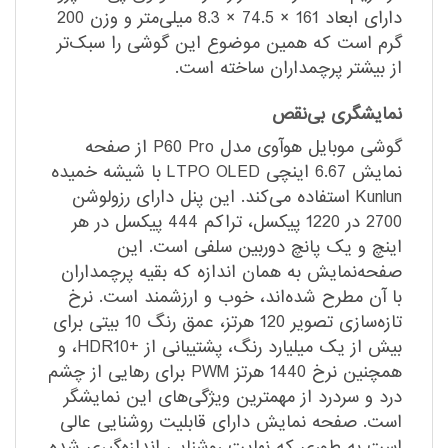
دارای ابعاد 161 × 74.5 × 8.3 میلی‌متر و وزن 200
گرم است که همین موضوع این گوشی را سبک‌تر
از بیشتر پرچمداران ساخته است.
نمایشگری بی‌نقص
گوشی موبایل هوآوی مدل P60 Pro از صفحه
نمایش 6.67 اینچی LTPO OLED با شیشه خمیده
Kunlun استفاده می‌کند. این پنل دارای رزولوشن
2700 در 1220 پیکسل، تراکم 444 پیکسل در هر
اینچ و یک پانچ دوربین سلفی است. این
صفحه‌نمایش به همان اندازه که بقیه پرچمداران
با آن مطرح شده‌اند، خوب و ارزشمند است. نرخ
تازه‌سازی تصویر 120 هرتز، عمق رنگ 10 بیتی برای
بیش از یک میلیارد رنگ، پشتیبانی از +HDR10، و
همچنین نرخ 1440 هرتز PWM برای رهایی از چشم
درد و سردرد از مهمترین ویژگی‌های این نمایشگر
است. صفحه نمایش دارای قابلیت روشنایی عالی
است به طوری که نهایت روشنایی اندازه‌گیری شده