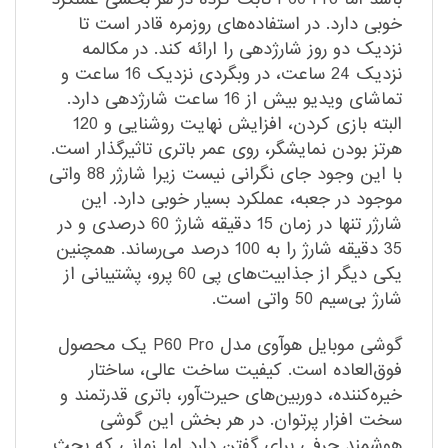
خوبی دارد. در استفاده‌های روزمره قادر است تا
نزدیک دو روز شارژدهی را ارائه کند. در مکالمه
نزدیک 24 ساعت، در وبگردی نزدیک 16 ساعت و
تماشای ویدیو بیش از 16 ساعت شارژدهی دارد.
البته بازی کردن، افزایش نهایت روشنایی و 120
هرتز بودن نمایشگر، روی عمر باتری تاثیرگذار است.
با این وجود جای نگرانی نیست زیرا شارژر 88 واتی
موجود در جعبه، عملکرد بسیار خوبی دارد. این
شارژر تنها در زمان 15 دقیقه شارژ 60 درصدی و در
35 دقیقه شارژ را به 100 درصد می‌رساند. همچنین
یکی دیگر از جذابیت‌های پی 60 پرو، پشتیبانی از
شارژ بی‌سیم 50 واتی است.
گوشی موبایل هوآوی مدل P60 Pro یک محصول
فوق‌العاده است. کیفیت ساخت عالی، ساختار
خیره‌کننده، دوربین‌های حیرت‌آور، باتری قدرتمند و
سخت افزار پرتوان. در هر بخش این گوشی
هوشمند حرفی برای گفتن دارد اما زمانی که بحث