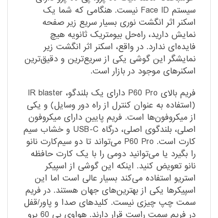
سیستم Face ID نیست. هنگامی که شما یک
اسکنر اثر انگشت نوری بسیار سریع زیر صفحه
نمایش دارید، راه‌حل بیومتریک ثانویه هیچ
فایده‌ای ندارد. در واقع، اسکنر اثر انگشت زیر
نمایشگر این گوشی یکی از سریع‌ترین و دقیق‌ترین
اسکنرهای موجود در بازار است.
فریم بالای P60 Pro دارای یک بلندگو، IR blaster
(استفاده به عنوان کنترل از راه دور وسایل) و یکی
از میکروفون‌ها است. فریم پایین دارای میکروفون
اصلی، بلندگوی اصلی، درگاه USB-C و خشاب سیم
کارت است. P60 Pro می‌تواند تا دو سیم‌کارت نانو
را بگیرد یا می‌توانید دومی را با یک کارت حافظه
نانو تعویض کنید. اینکه این گوشی از اسپیکر
استریو استفاده می‌کند بسیار عالی است اما این
اسپیکرها یکی از بهترین‌های جهان هستند. در فریم
سمت چپ چیزی نیست. کلیدهای صدا و پاور/قفل
در فریم سمت راست قرار دارند. هواوی پی 60 پرو