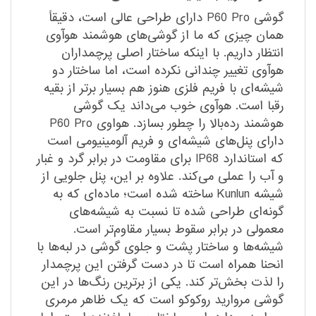
گوشی P60 Pro دارای طراحی عالی است، دقیقاً
همان چیزی که ما از گوشی‌های هوشمند هوآوی
انتظار داریم. با اینکه ساختار اصلی پرچمداران
هوآوی تغییر چندانی نکرده است، اما ساختار دو
شیشه‌ای با فریم فلزی هنوز هم بسیار برتر از بقیه
رقبا است. هوآوی خوب می‌داند یک گوشی
هوشمند رده‌بالا را چطور بسازد. هواوی P60 Pro
دارای پنل‌های شیشه‌ای و فریم آلومینیومی است
که استاندارد IP68 برای مقاومت در برابر گرد و غبار
و آب را عملی می‌کند. علاوه بر این، پنل جلویی از
شیشه Kunlun ساخته شده است؛ ماده‌ای که به
گونه‌ای طراحی شده تا نسبت به شیشه‌های
معمولی در برابر سقوط بسیار مقاوم‌تر است.
شیشه‌ها و ساختار پشت و جلوی گوشی در لبه‌ها با
انحنا همراه است تا در دست گرفتن این پرچمدار
را لذت بخش‌تر کند. یکی از برترین رنگ‌ها در این
گوشی مروارید روکوکو است که یک ظاهر مرمری