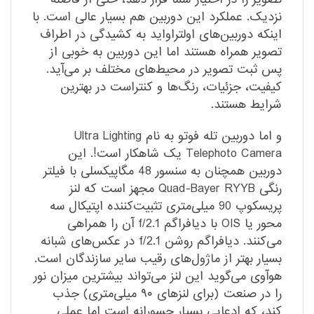
نزدیک. عملکرد این دوربین هم بسیار عالی است. با
اینکه دوربین‌های اولتراواید به کشیدگی در اطراف
تصویر همراه هستند اما این دوربین به خوبی از
پس ثبت تصویر در محیط‌های مختلف بر می‌آید.
کیفیت، جزئیات، رنگ‌ها و کنتراست در بهترین
شرایط هستند.
و اما دوربین تله فوتو به نام Ultra Lighting
Telephoto Camera یک شاهکار است!. این
دوربین همچنان به سنسور 48 مگاپیکسلی با فیلتر
رنگی Quad-Bayer RYYB مجهز است که لنز
پریسکوپ 90 میلی‌متری تثبیت‌کننده اپتیکال سه
محور یا OIS با دیافراگم f/2.1 آن را همراهی
می‌کنند. دیافراگم روشن f/2.1 در عکس‌های شبانه
بسیار بهتر از ماژول‌های رقیب سایر سازندگان است.
هوآوی می‌گوید این لنز می‌تواند بیشترین میزان نور
را در صنعت (برای لنزهای ۹۰ میلی‌متری) جذب
کند، که ادعایی بسیار جسورانه است اما عملی