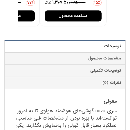
00
9,307,500
10,950,000
تومانءء
24,898,000
70٪
15٪
مشاهده محصول
مشاهده مح
توضیحات
مشخصات محصول
توضیحات تکمیلی
نظرات (0)
معرفی
سری nova گوشی‌های هوشمند هواوی تا به امروز
توانسته‌اند با بهره بردن از مشخصات فنی مناسب،
عملکرد بسیار قابل قبولی را به‌نمایش بگذارند. یکی