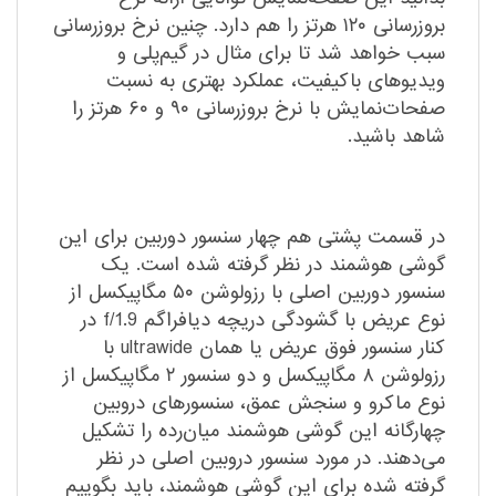
بروزرسانی ۱۲۰ هرتز را هم دارد. چنین نرخ بروزرسانی
سبب خواهد شد تا برای مثال در گیم‌پلی و
ویدیو‌های با‌کیفیت، عملکرد بهتری به نسبت
صفحات‌نمایش با نرخ بروزرسانی ۹۰ و ۶۰ هرتز را
شاهد باشید. ‌
در قسمت پشتی هم چهار سنسور دوربین برای این
گوشی هوشمند در نظر گرفته شده است. یک
سنسور دوربین اصلی با رزولوشن ۵۰ مگاپیکسل از
نوع عریض با گشودگی دریچه دیافراگم f/1.9 در
کنار سنسور فوق عریض یا همان ultrawide با
رزولوشن ۸ مگاپیکسل و دو سنسور ۲ مگاپیکسل از
نوع ماکرو و سنجش عمق، سنسور‌های دروبین
چهار‌گانه این گوشی هوشمند میان‌رده را تشکیل
می‌دهند. در مورد سنسور دروبین اصلی در نظر
گرفته شده برای این گوشی هوشمند، باید بگوییم