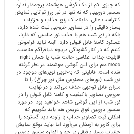
که چیزی کم از یک گوشی هوشمند پرچمدار ندارد.
سنسور دوربینی که نه تنها در نور روز توانایی نمایش
کنتراست عالی، داینامیک رنچ جذاب و جزئیات
بسیار دقیقی را در تصاویر خروجی ثبت شده دارد،
بلکه در نور شب هم با جذب نور مناسبی که دارد،
عملکرد کاملا قابل قبولی دارد. البته نباید فراموش
کنیم که در کنار گشودگی دریچه دیافراگم مناسب،
قابلیت جذاب عکاسی حالت شب یا همان night
mode هم برای این گوشی هوشمند در نظر گرفته
شده است. قابلیتی که به‌خوبی نویز‌های موجود در
نور شب (نور‌های مصنوعی مثل نور چراغ) را تا
میزان قابل توجهی حذف می‌کند و در نهایت
خروجی تصاویر با‌کیفیت و کاملا قابل قبولی را در
نور شب از این گوشی شاهد خواهید بود. در مورد
سنسور دوربین فوق عریض هم باید بگوییم که
امکان ثبت تصاویر جذاب با زاویه دید گسترده را
برای کاربر به ارمغان می‌آورد اما نباید توقع نمایش
جزئیات بسیار دقیقی در حد و اندازه سنسور دوربین