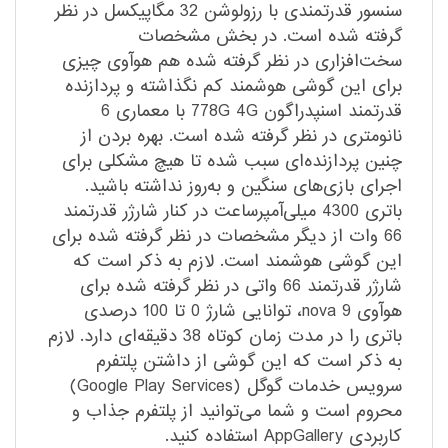
سنسور قدرتمندی با رزولوشن 32 مگاپیکسل در نظر
گرفته شده است. در بخش مشخصات
سخت‌افزاری در نظر گرفته شده هم هوآوی چیزی
برای این گوشی هوشمند کم نگذاشته و پردازنده
قدرتمند اسنپدراگون 778G 4G با معماری 6
نانومتری در نظر گرفته شده است. بهره بردن از
چنین پردازنده‌ای سبب شده تا هیچ مشکلی برای
اجرای بازی‌های سنگین و به‌روز نداشته باشید.
باتری 4300 میلی‌آمپر‌ساعت در کنار شارژر قدرتمند
66 وات از دیگر مشخصات در نظر گرفته شده برای
این گوشی هوشمند است. لازم به ذکر است که
شارژر قدرتمند 66 واتی در نظر گرفته شده برای
هوآوی nova 9، توانایی شارژ 0 تا 100 درصدی
باتری را در مدت زمان کوتاه 38 دقیقه‌ای دارد. لازم
به ذکر است که این گوشی از داشتن پلتفرم
سرویس خدمات گوگل (Google Play Services)
محروم است و شما می‌توانید از پلتفرم جذاب و
کاربردی AppGallery استفاده کنید.