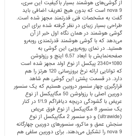
از گوشی‌های هوشمند بسیار با‌کیفیت این سری،
nova 9 است که بدون هیچ تعریف اضافی باید
گفت به مشخصات فنی قدرتمند مجهز شده است.
طراحی بسیار زیبای در نظر گرفته شده برای این
گوشی هوشمند در همان نگاه اول خبر از آن
می‌دهد که با گوشی هوشمند قدرتمندی رو‌به‌رو
هستید. در نمای رو‌به‌رویی این گوشی به
صفحه‌نمایش با ابعاد 6.57 اینچ و رزولوشن
1080×2340 پیکسل از نوع اولد مجهز شده است
که توانایی ارائه نرخ بروزرسانی 120 هرتز را هم
دارد. در قسمت پشتی این گوشی هم شاهد
قرار‌گیری چهار سنسور دروبین هستیم که یک سنسور
دوربین اصلی با رزولوشن 50 مگاپیکسل از نوع
عریض با گشودگی دریچه دیافراگم f/1.9 در کنار
یک سنسور 8 مگاپیکسل از نوع فوق عریض
(ultrawide) و دو سنسور 2 مگاپیکسل از نوع
سنجش عمق و ماکرو، سنسور‌های دوربین چهارگانه
nova 9 را تشکیل می‌دهند. برای دوربین سلفی هم