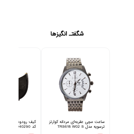
شگفتـ انگیزها
ساعت مچی عقربه‌ای مردانه کوارتز
ترسویه مدل TRS618 W02 S
کد 10040290