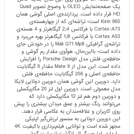
یک صفحه‌نمایش OLED با وضوح تصویر Quad
HD قرار داده است. پردازنده‌ی اصلی گوشی همان
Kirin 960 است؛ تراشه‌ای که از چهارهسته‌ی
Cortex-A73 با فرکانس 2٫4 گیگاهرتز و 4 هسته‌ی
Cortex A53 با فرکانس 1٫8 گیگاهرتز بهره می‌برد و
تراشه‌ی گرافیکی Mali G71 Mp8 را در خودش جای
داده است؛ بااین‌حال، هوآوی مقدار رم گوشی و
حافظه‌ی فلش مدل Porsche Design را افزایش
داده است. این مدل از Mate 9 مقدار 6 گیگابایت
حافظه‌ی اصلی و 256 گیگابایت حافظه‌ی فلش
دارد. دوربین این گوشی همان دوربین دوتایی لایکا
مدل معمولی است. دوربین اول لنز 20 مگاپیکسلی
و دوربین دوم هم لنز 12 مگاپیکسلی دارد که
می‌توانند رنگ بیشتر و عمق میدان بیشتری را پیش
روی کاربران و علاقه‌مندان به عکاسی قرار دهند.
این دوربین دوتایی به سنسور لرزش‌گیر اپتیکی
مجهز شده است و توانایی فیلم‌برداری باکیفیت 4K
را دارد. اما حسگر اثر انگشت از پشت گوشی