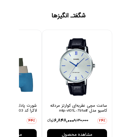
شگفتـ انگیزها
ساعت مچی عقربه‌ای کوارتز مردانه
شورت پادار مردانه چین
کاسیو مدل mtp-vt01L-7b1udf
لاکرا کد 1003 مجموعه 6 عددی
0
6,848,000
9,130,000
تومانءء
3,806,000
44٪
24٪
مشاهده محصول
مشاهده مح