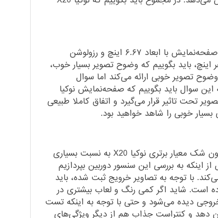
طولانی مدت دست را خسته می‌کند. اما همین وزن احساس افتادن در حین استفاده را تا میزان قابل توجهی کاهش می‌دهد. در مجموع باید بگوییم که نوکیا X20
در این بخش هم نوکیا X20 عملکردی در حد و اندازه یک گوشی میان‌رده را به‌نمایش گذاشته است. این گوشی به صفحه‌نمایش با ابعاد ۶.۶۷ اینچ و رزولوشن
ز شده است. با توجه به میزان رزولوشن و البته توانایی نمایش ۳۹۵ پیکسل در هر اینچ، باید بگوییم که وضوح تصویر بسیار خوب،
ضوح تصویر خوبی ارائه می‌کند اما سوال
این سوال باید بگوییم که صفحه‌نمایش نوکیا
 نور خورشید وضوح تصویر تحت تاثیر قرار می‌گیرد و اتفاق کاملا طبیعی
بسیار خوبی را شاهد خواهید بود.
همانطور که در ابتدا اشاره کرده بودیم، چهار سنسور دوربین در قسمت پشتی این گوشی در نظر گرفته شده است. بدون شک معیار برتری نوکیا X20 به نسبت بسیاری
سنسور دوربین عریض قدرتمند ۶۴ مگاپیکسل آن است. پیش از اینکه به بررسی این سنسور دوربین بپردازیم
می‌کند. با توجه به تصاویر خرویج ثبت شده، باید
وده است. شاید اگر کمی رنگ و لعاب بیشتری در
خروجی دیده می‌شود و حتی با توجه به اینکه تست
ان دهد و کنتراست جذاب هم از دیگر ویژگی‌های