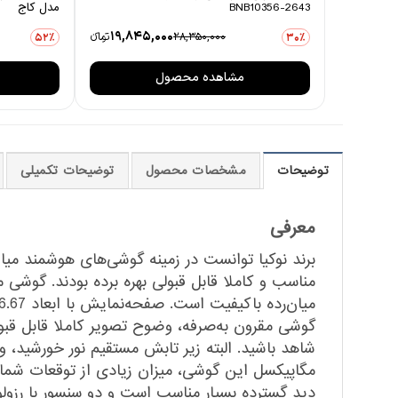
BNB10356-2643
مدل کاج
19,845,000
28,350,000
تومانءء
52٪
30٪
مشاهده محصول
توضیحات
مشخصات محصول
توضیحات تکمیلی
معرفی
برند نوکیا توانست در زمینه گوشی‌های هوشمند میا