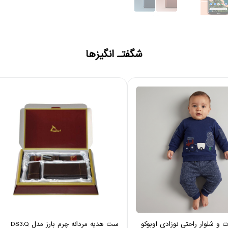
شگفتـ انگیزها
 شلوار راحتی نوزادی اوبوکو
ست هدیه مردانه چرم بارز مدل DS3.Q