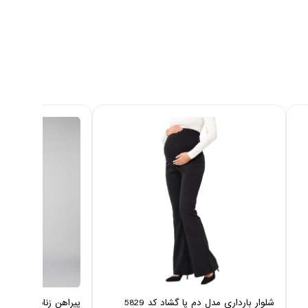
شلوار بارداری مدل دم پا گشاد کد 5829
پیراهن زنانه نخی ایزی دو 