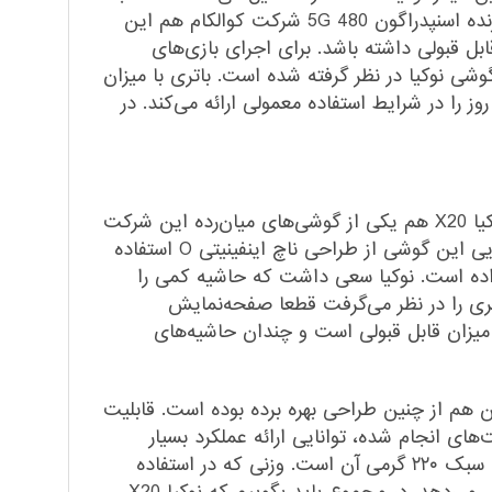
بسیار خوب سنسور 32 مگاپیکسل دوربین سلفی هم سبب شده تا در نور روز عملکرد بسیار خوبی را شاهد باشید. پردازنده اسنپدراگون 480 5G شرکت کوالکام هم این
ب شده تا در اجرای بازی‌های محبوب و نرم‌افزار‌های کاربردی، نوکیا X20 5G عملکرد قابل قبولی داشته باشد. برای اجرای بازی‌های
دیوتی موبایل هم می‌توانید روی نوکیا X20 حساب باز کنید. سیستم عامل پایه Android 11 برای گوشی نوکیا در نظر گرفته شده است. باتری با میزان
 روز را در شرایط استفاده معمولی ارائه می‌کند. در
نوکیا در چند سال اخیر و در بخشی گو‌شی‌های هوشمند میان‌رده توانست عملکرد بسیار خوبی را به‌نمایش بگذارد. نوکیا X20 هم یکی از گوشی‌‌های میان‌رده این شرکت
است که به نسبت قیمت در نظر گرفته شده، از مشخصات فنی مناسب و قابل قبولی بهره برده است. در نمای رو‌به‌رویی این گوشی از طراحی ناچ اینفینیتی O استفاده
اده است. نوکیا سعی داشت که حاشیه کمی را
متری را در نظر می‌گرفت قطعا صفحه‌نمایش
اختصاص داده که میزان قابل قبولی است و چندان حاشیه‌های
ن هم از چنین طراحی بهره برده بوده است. قابلیت
‌های انجام شده، توانایی ارائه عملکرد بسیار
سریعی در قفل‌گشایی صفحه‌نمایش دارد. یکی از نقد‌هایی که در این بخش به نوکیا X20 وارد است، وزن نه چندان سبک ۲۲۰ گرمی آن است. وزنی که در استفاده