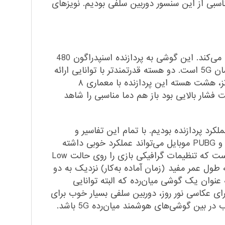
بی از این سنسور دوربین سلفی بودیم. نویز‌های
در بخش مشخصات سخت‌افزاری هم به‌خوبی نوکیا X20 توقعات شما را در حد و اندازه یک گوشی میان‌رده بر‌آورده می‌کند. این گوشی به پردازنده اسنپدراگون 480
5G شرکت کوالکام مجهز شده که در کنار عملکرد قابل قبول، توانایی پشتیبانی از شبکه‌های اینترنتی نسل پنجم یا همان 5G است. دو هسته قدرتمند‌تر با توانایی ارائه
فرکانس کاری ۲.۰ گیگاهرتز در کنار شش هته اقتصادی با صرفه انرژی کمتر و توانایی ارائه فرکانس کاری ۱.۸ گیگاهرتز، هشت هسته این پردازنده با معماری ۸
فشار بالایی بود باز هم دما مناسبی را شاهد
 کاری سخت نتوانست عملکرد یکسان داشته باشد و حتی شاهد کاهش ۶۰ درصدی عملکرد پردازنده بودیم. با تمام این تفاسیر و
امتیازات بنچمارک باید بگوییم که نوکیا X20 حتی برای اجرای بازی‌های سنگین مثل کال‌آف‌دیوتی موبایل، آسفالت ۹ و PUBG موبایل می‌تواند عملکرد خوبی داشته
باشد. اما پیشنهاد ما به شما برای ارائه عملکرد روان و بدون لگ در چنین بازی‌هایی برای این گوشی هوشمند این است که تنظیمات گرافیکی بازی را روی حالت Low
 توانایی ارائه طول عمر مفید (زمان آماده به‌کار) نزدیک به دو
 شرایط استفاده معمولی دارد. در مجموع اگر بخواهیم جمع‌بندی داشته باشیم، باید بگوییم که نوکیا X20 به عنوان یک گوشی میان‌رده که البته توانایی
د و مناسب برای عکاسی نور روز، دوربین سلفی بسیار خوب برای
بین گوشی‌های هوشمند میان‌رده 5G باشد.