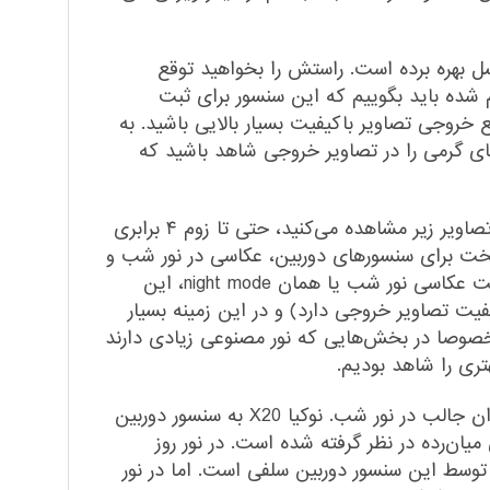
 اصلی قدرتمند، این گوشی از سنسور فوق عریض یا همان ultrawide با رزولوشن ۵ مگاپیکسل بهره برده است. راستش را بخواهید توقع
 شده باید بگوییم که این سنسور برای ثبت
خروجی تصاویر با‌کیفیت بسیار بالایی باشید. به
ای گرمی را در تصاویر خروجی شاهد باشید که
نکته جالب توجه سنسور دوربین عریض این گوشی عملکرد بسیار خوب در زوم چند برابری است. با توجه به آنچه در تصاویر زیر مشاهده می‌کنید، حتی تا زوم ۴ برابری
سخت برای سنسور‌های دوربین، عکاسی در نور شب و
نور کم است. یکی از ویژگی‌های بسیار مثبت عملکرد این سنسور در نور شب این بود که حتی با غیر فعال بودن قابلیت عکاسی نور شب یا همان night mode، این
فیت تصاویر خروجی دارد) و در این زمینه بسیار
 می‌کنید، نویز‌های بسیار کمی را مخصوصا در بخش‌هایی که نور مصنوعی زیادی دارند
عملکرد دوربین سلفی این گوشی را در جمله‌ای کوتاه به شما می‌گوییم. عملکرد بسیار خوب در نور روز، عملکرد نه‌چندان جالب در نور شب. نوکیا X20 به سنسور دوربین
شی میان‌رده در نظر گرفته شده است. در نور روز
وسط این سنسور دوربین سلفی است. اما در نور