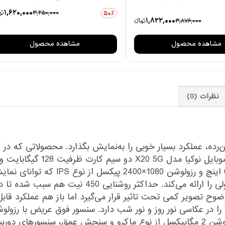
1,620,000
3,250,000
توم
50٪
1,822,000
3,876,000
تومانءء
مشاهده محصول
مشاهده محصول
نظرات (0)
ن‌رده، عملکرد بسیار خوبی را به‌نمایش بگذارد. محصولاتی که د
گوشی مقرون به‌صرفه، وضوح تصویر کاملا قابل قبولی ر